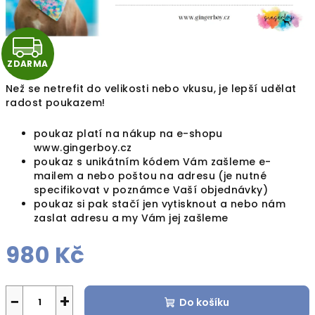
Z
ZDARMA
D
Než se netrefit do velikosti nebo vkusu, je lepší udělat
A
radost poukazem!
R
poukaz platí na nákup na e-shopu
www.gingerboy.cz
M
poukaz s unikátním kódem Vám zašleme e-
mailem a nebo poštou na adresu (je nutné
A
specifikovat v poznámce Vaší objednávky)
poukaz si pak stačí jen vytisknout a nebo nám
zaslat adresu a my Vám jej zašleme
980 Kč
Měrná
cena:
−
+
Do košíku