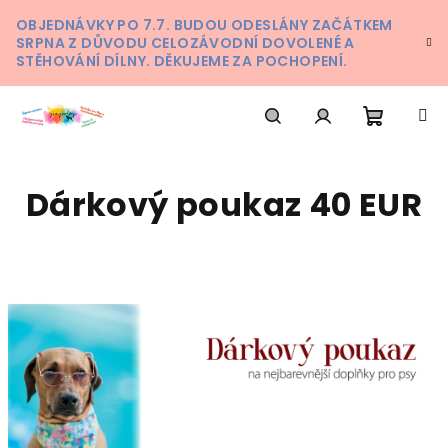
Přejít
OBJEDNÁVKY PO 7.7. BUDOU ODESLÁNY ZAČÁTKEM
na
SRPNA Z DŮVODU CELOZÁVODNÍ DOVOLENÉ A
obsah
STĚHOVÁNÍ DÍLNY. DĚKUJEME ZA POCHOPENÍ.
Nákupn
Hledat
Přihlášení
Dárkový poukaz 40 EUR
košík