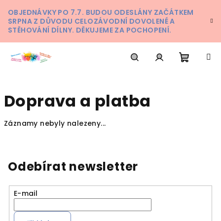
Přejít
OBJEDNÁVKY PO 7.7. BUDOU ODESLÁNY ZAČÁTKEM
na
SRPNA Z DŮVODU CELOZÁVODNÍ DOVOLENÉ A
obsah
STĚHOVÁNÍ DÍLNY. DĚKUJEME ZA POCHOPENÍ.
Nákupn
Hledat
Přihlášení
Doprava a platba
košík
Záznamy nebyly nalezeny...
Odebírat newsletter
E-mail