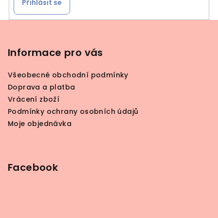
Přihlásit se
Z
á
p
Informace pro vás
a
Všeobecné obchodní podmínky
t
Doprava a platba
í
Vrácení zboží
Podmínky ochrany osobních údajů
Moje objednávka
Facebook