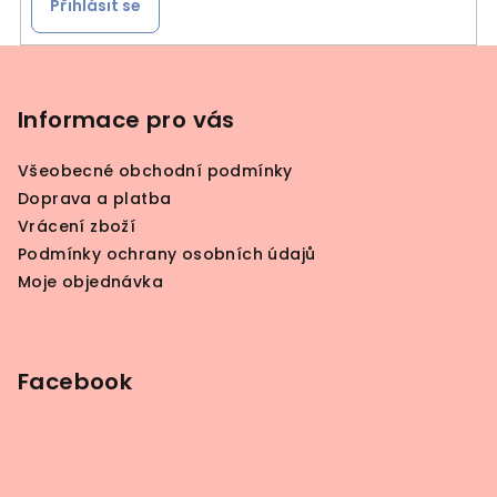
Přihlásit se
Z
á
p
Informace pro vás
a
Všeobecné obchodní podmínky
t
Doprava a platba
í
Vrácení zboží
Podmínky ochrany osobních údajů
Moje objednávka
Facebook