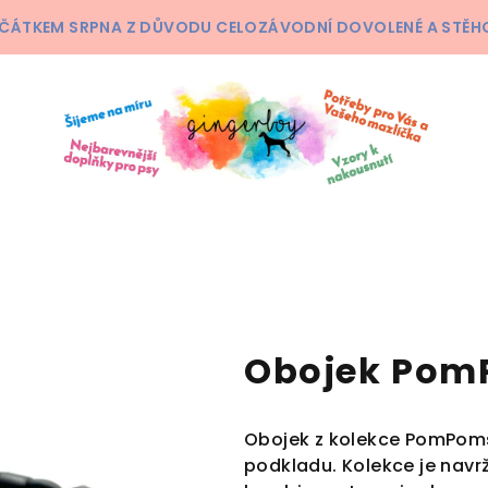
ČÁTKEM SRPNA Z DŮVODU CELOZÁVODNÍ DOVOLENÉ A STĚHOV
Obojek Pom
Obojek z kolekce PomPoms
podkladu. Kolekce je navr