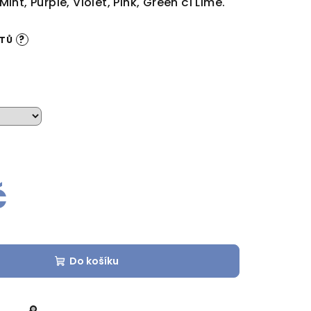
nt, Purple, Violet, Pink, Green či Lime.
?
NTŮ
č
Do košíku