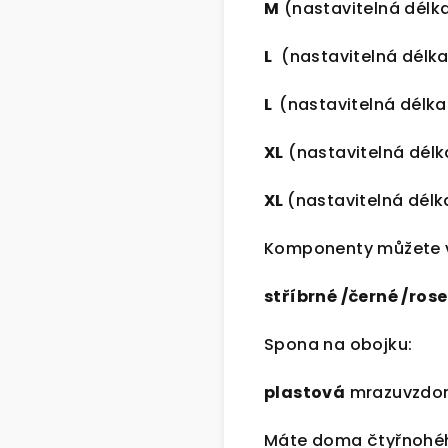
M
(nastavitelná délka
L
(nastavitelná délka
L
(nastavitelná délka
XL
(nastavitelná délk
XL
(nastavitelná délk
Komponenty můžete v
stříbrné /černé /ros
Spona na obojku:
plastová
mrazuvzdor
Máte doma čtyřnohého