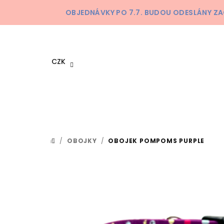
Přejít
OBJEDNÁVKY PO 7.7. BUDOU ODESLÁNY ZA
na
obsah
CZK
/
OBOJKY
/
OBOJEK POMPOMS PURPLE
DOMŮ