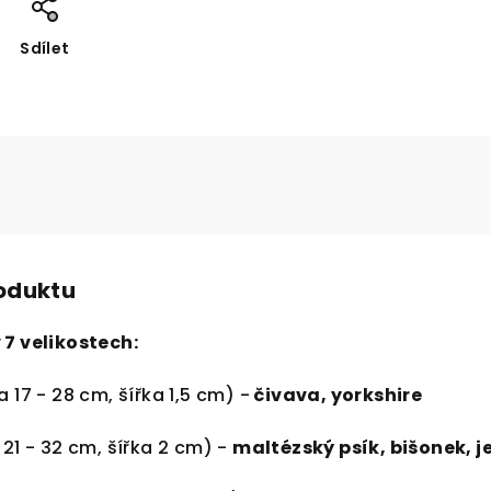
Sdílet
roduktu
 7 velikostech:
 17 - 28 cm, šířka 1,5 cm) -
čivava, yorkshire
21 - 32 cm, šířka 2 cm) -
maltézský psík, bišonek, j