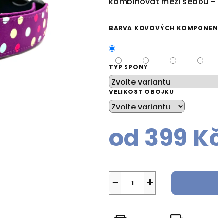
kombinovat mezi sebou - Mi
BARVA KOVOVÝCH KOMPONE
TYP SPONY
VELIKOST OBOJKU
od
399 K
Měrná
cena:
−
+