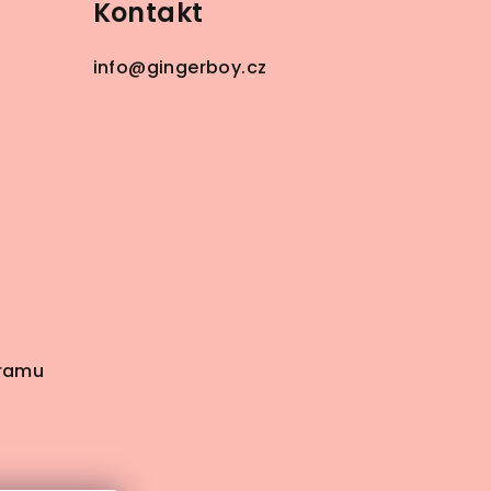
Kontakt
info
@
gingerboy.cz
gramu