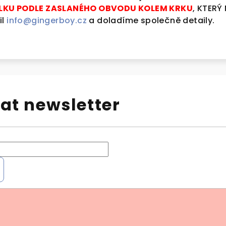
ÉLKU PODLE ZASLANÉHO OBVODU KOLEM KRKU
, KTER
il
info@gingerboy.cz
a doladíme společně detaily.
at newsletter