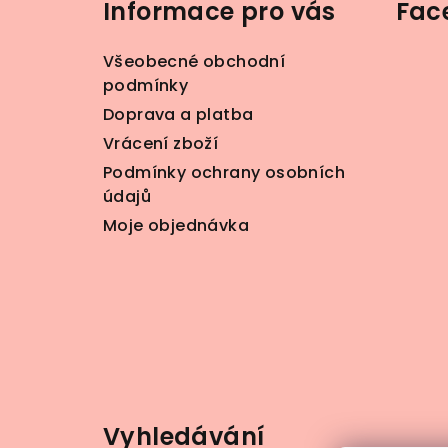
Informace pro vás
Fac
p
a
Všeobecné obchodní
t
podmínky
Doprava a platba
í
Vrácení zboží
Podmínky ochrany osobních
údajů
Moje objednávka
Vyhledávání