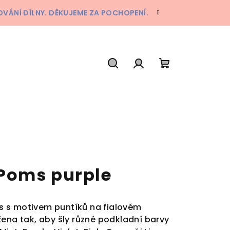
ÁNÍ DÍLNY. DĚKUJEME ZA POCHOPENÍ.
Hledat
Přihlášení
Nákupní
košík
Poms purple
 s motivem puntíků na fialovém
žena tak, aby šly různé podkladní barvy