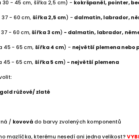
 30 - 45 cm, šířka 2,5 cm) -
kokršpaněl, pointer, be
 37 - 60 cm,
šířka 2,5 cm
) -
dalmatin, labrador, ně
 37 - 60 cm,
šířka 3 cm
)
- dalmatin, labrador, něme
a 45 - 65 cm,
šířka 4 cm
) -
největší plemena nebo 
a 45 - 65 cm,
šířka 5 cm
)
- největší plemena
olit:
egold růžové/ zlaté
ná /
kovová
do barvy zvolených komponentů
 mazlíčka, kterému nesedí ani jedna velikost?
VYB