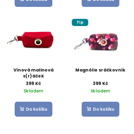
Tip
Vínová malinová
Magnólie sráčkovník
s(r)áček
399 Kč
399 Kč
Skladem
Skladem
Do košíku
Do košíku