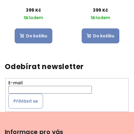
399 Kč
399 Kč
Skladem
Skladem
Do košíku
Do košíku
Odebírat newsletter
E-mail
Přihlásit se
Z
á
p
Informace pro vás