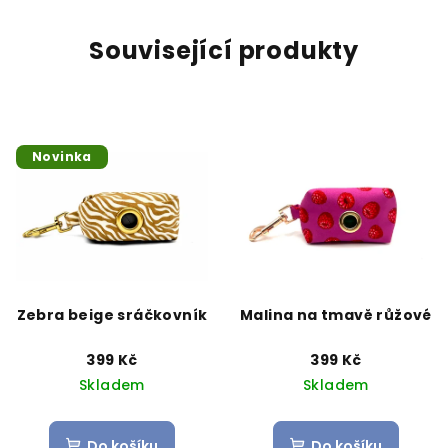
Související produkty
Novinka
Zebra beige sráčkovník
Malina na tmavě růžové
399 Kč
399 Kč
Skladem
Skladem
Do košíku
Do košíku