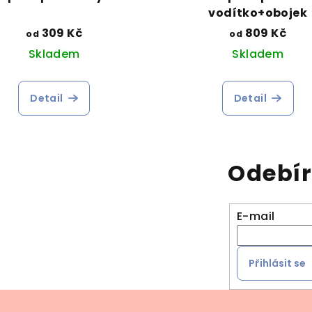
vodítko+obojek
309 Kč
809 Kč
od
od
Skladem
Skladem
Detail
Detail
Odebír
E-mail
Přihlásit se