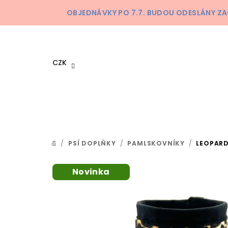
Přejít
OBJEDNÁVKY PO 7.7. BUDOU ODESLÁNY ZA
na
obsah
CZK
/
PSÍ DOPLŇKY
/
PAMLSKOVNÍKY
/
LEOPAR
DOMŮ
Novinka