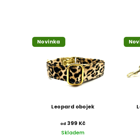
Novinka
Nov
Leopard obojek
L
399 Kč
od
Skladem