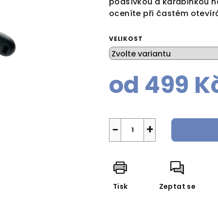
podšívkou a karabinkou na
oceníte při častém otevír
VELIKOST
od
499 K
Měrná
cena:
−
+
Tisk
Zeptat se