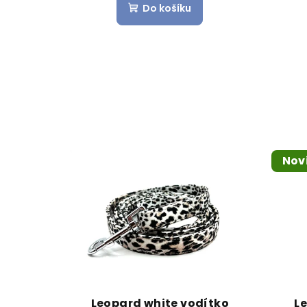
Do košíku
Nov
Leopard white vodítko
L