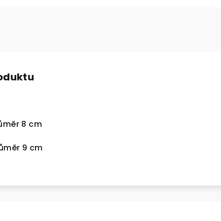
roduktu
růměr 8 cm
růměr 9 cm