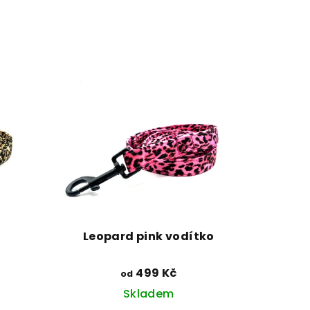
Leopard pink vodítko
499 Kč
od
Skladem