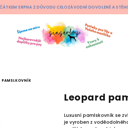
ČÁTKEM SRPNA Z DŮVODU CELOZÁVODNÍ DOVOLENÉ A STĚHOV
D PAMSLKOVNÍK
Leopard pa
Luxusní pamlskovník se z
je vyroben z voděodolnéh