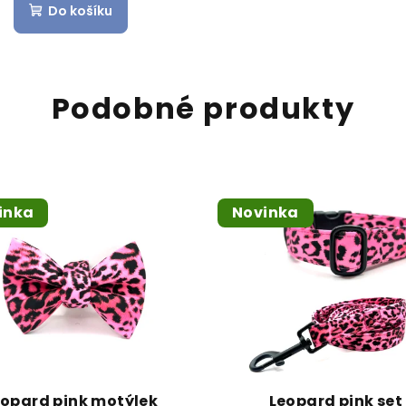
Do košíku
Podobné produkty
inka
Novinka
eopard pink motýlek
Leopard pink set