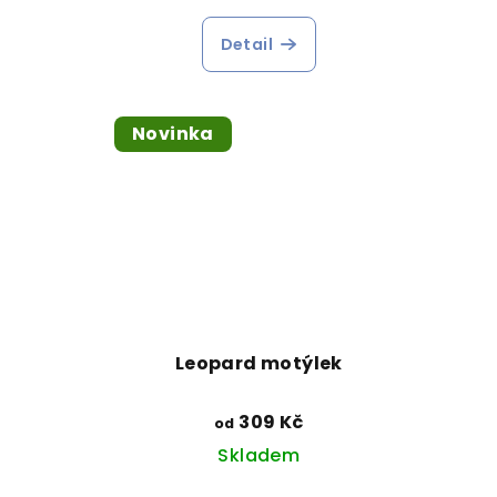
Detail
Novinka
Leopard motýlek
309 Kč
od
Skladem