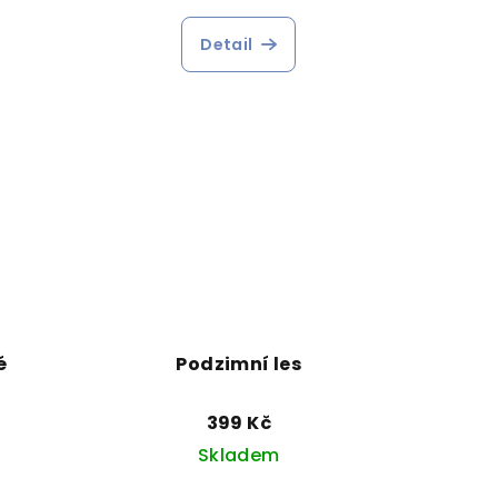
Detail
é
Podzimní les
399 Kč
Skladem