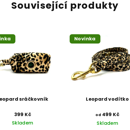
Související produkty
inka
Novinka
eopard sráčkovník
Leopard vodítko
399 Kč
499 Kč
od
Skladem
Skladem