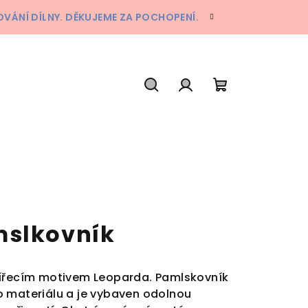
ÁNÍ DÍLNY. DĚKUJEME ZA POCHOPENÍ.
Hledat
Přihlášení
Nákupní
košík
mslkovník
vířecím motivem Leoparda. Pamlskovník
o materiálu a je vybaven odolnou