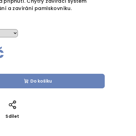
 připnutí. Chytrý zavírací systém
ání a zavírání pamlskovníku.
č
Do košíku
Sdílet