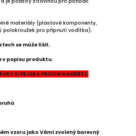
ý a je podšitý síťovinou pro pohodlí
olné materiály (plastové komponenty,
ý polokroužek pro připnutí vodítka).
tech se může lišit.
e v popisu produktu.
VKY SI PEJSKA PROSÍM NAMĚŘTE.
pruhů
jném vzoru jako Vámi zvolený barevný