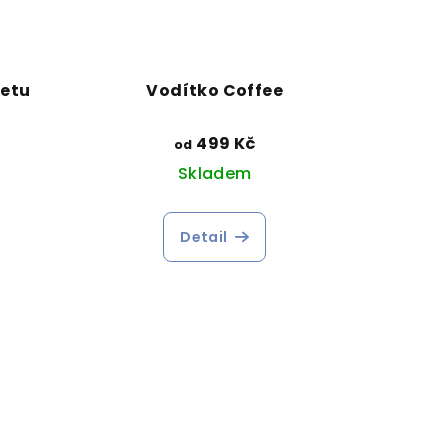
setu
Vodítko Coffee
499 Kč
od
Skladem
Detail