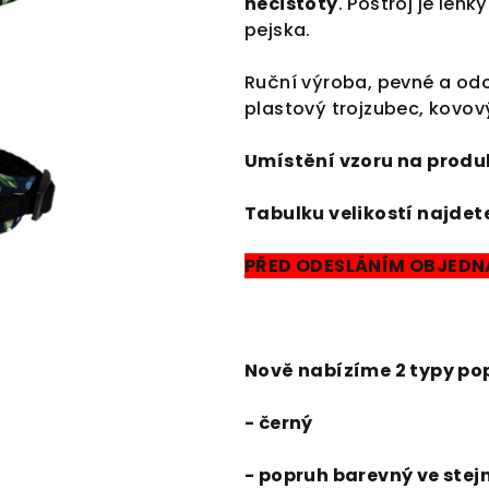
nečistoty
. Postroj je lehk
pejska.
Ruční výroba, pevné a od
plastový trojzubec, kovov
Umístění vzoru na produk
Tabulku velikostí najdet
PŘED ODESLÁNÍM OBJEDNÁ
Nově nabízíme 2 typy po
- černý
- popruh barevný ve ste