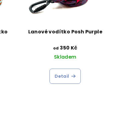
tko
Lanové vodítko Posh Purple
350 Kč
od
Skladem
Detail