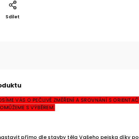
Sdílet
roduktu
OSÍME VÁS O PEČLIVÉ ZMĚŘENÍ A SROVNÁNÍ S ORIENTAČN
 POMŮŽEME S VÝBĚREM.
e nastavit přímo dle stavby těla Vašeho pejska díky