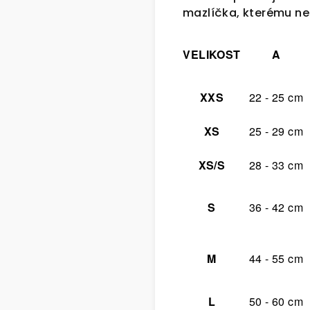
mazlíčka, kterému ne
VELIKOST
A
XXS
22 - 25 cm
XS
25 - 29 cm
XS/S
28 - 33 cm
S
36 - 42 cm
M
44 - 55 cm
L
50 - 60 cm