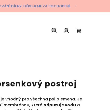
ÁNÍ DÍLNY. DĚKUJEME ZA POCHOPENÍ.
Hledat
Přihlášení
Nákupní
košík
rsenkový postroj
j je vhodný pro všechna psí plemena. Je
ní
membránou, která
odpuzuje vodu
a