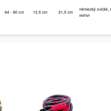
německý ovčák, r
64 - 90 cm
13,5 cm
21,5 cm
retrívr