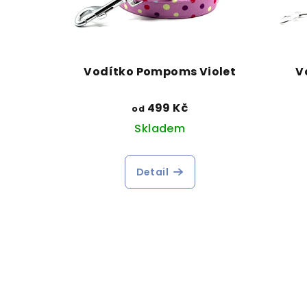
Vodítko Pompoms Violet
V
499 Kč
od
Skladem
Detail