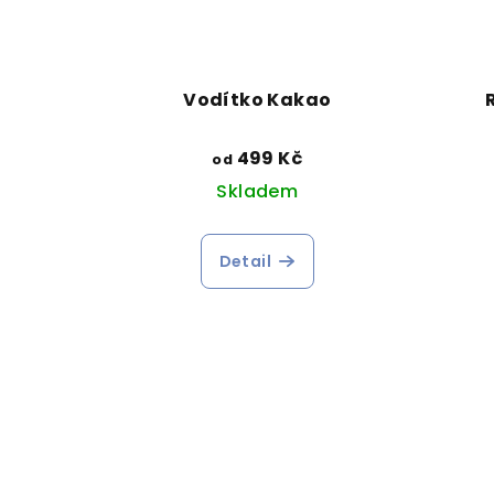
Vodítko Kakao
499 Kč
od
Skladem
Detail