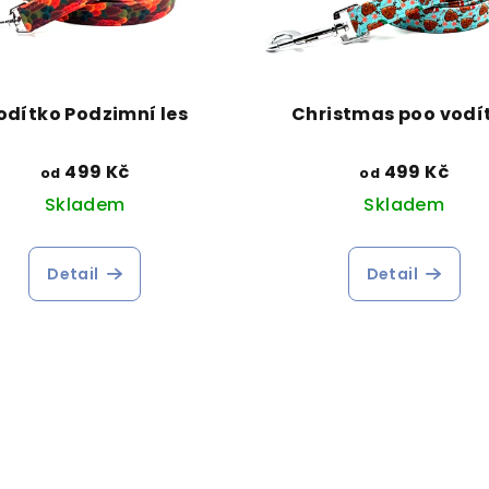
odítko Podzimní les
Christmas poo vodí
499 Kč
499 Kč
od
od
Skladem
Skladem
Detail
Detail