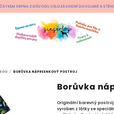
ČÁTKEM SRPNA Z DŮVODU CELOZÁVODNÍ DOVOLENÉ A STĚHOV
NKOU
/
BORŮVKA NÁPRSENKOVÝ POSTROJ
Borůvka náp
Originální barevný postro
vyroben z látky se speciál