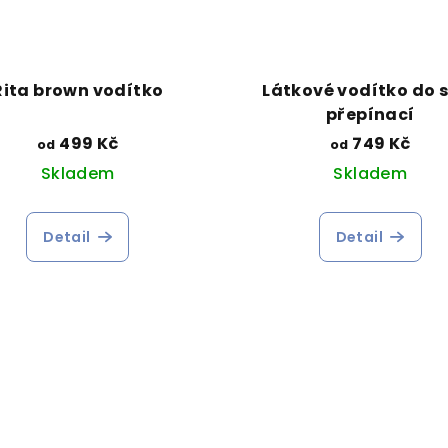
Rita brown vodítko
Látkové vodítko do 
přepínací
499 Kč
749 Kč
od
od
Skladem
Skladem
Detail
Detail