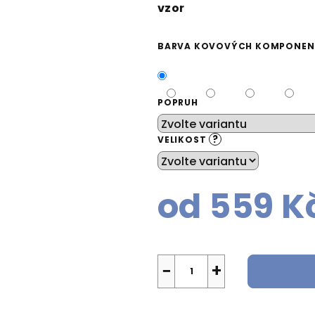
vzor
BARVA KOVOVÝCH KOMPONE
POPRUH
?
VELIKOST
od
559 K
Měrná
cena:
−
+