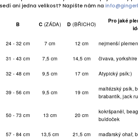
sedí ani jedna velikost? Napište nám na
info@ginger
Pro jaké ple
B
C
(ZÁDA)
D
(BŘICHO)
id
24 - 32 cm
7 cm
12 cm
nejmenší pleme
31 - 43 cm
7,5 cm
14,5 cm
čivava, yorkshire 
32 - 48 cm
9,5 cm
17 cm
Atypický psík:)
maltézský psík, b
39 - 56 cm
9,5 cm
19 cm
brabantík, jack r
kokršpaněl, beag
50 - 73 cm
13 cm
20 cm
buldoček
57 - 84 cm
13,5 cm
21,5 cm
maďarský ohař, b