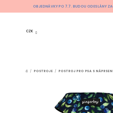
Přejít
OBJEDNÁVKY PO 7.7. BUDOU ODESLÁNY ZA
na
obsah
CZK
/
POSTROJE
/
POSTROJ PRO PSA S NÁPRSE
DOMŮ