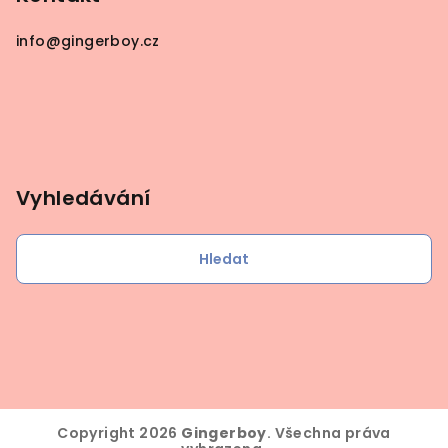
info
@
gingerboy.cz
Vyhledávání
Hledat
Copyright 2026
Gingerboy
. Všechna práva