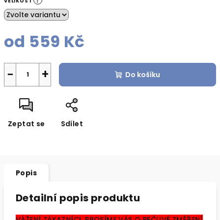
?
VELIKOST
od
559 Kč
Měrná
cena:
−
+
Do košíku
Zeptat se
Sdílet
Popis
Detailní popis produktu
VÁŽENÍ ZÁKAZNÍCI, PROSÍME VÁS O PEČLIVÉ ZMĚŘENÍ