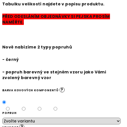
Tabulku velikostí najdete v popisu produktu.
PŘED ODESLÁNÍM OBJEDNÁVKY SI PEJSKA PROSÍM
NAMĚŘTE.
Nově nabízíme 2 typy popruhů
- černý
- popruh barevný ve stejném vzoru jako Vámi
zvolený barevný vzor
?
BARVA KOVOVÝCH KOMPONENTŮ
POPRUH