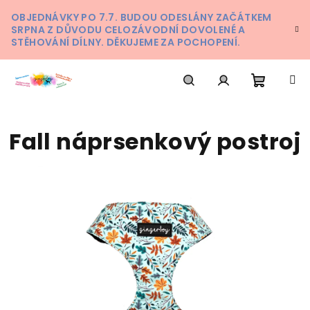
Přejít
OBJEDNÁVKY PO 7.7. BUDOU ODESLÁNY ZAČÁTKEM
na
SRPNA Z DŮVODU CELOZÁVODNÍ DOVOLENÉ A
obsah
STĚHOVÁNÍ DÍLNY. DĚKUJEME ZA POCHOPENÍ.
Nákupn
Hledat
Přihlášení
Fall náprsenkový postroj
košík