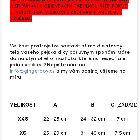
A SROVNÁNÍ S ORIENTAČNÍ TABULKOU NÍŽE. POKUD
SI NEJSTE JISTI VELIKOSTÍ, RÁDI VÁM POMŮŽEME S
VÝBĚREM.
Velikost postroje lze nastavit přímo dle stavby
těla Vašeho pejska díky posuvným sponám.
Máte
doma čtyřnohého mazlíčka, kterému nesedí ani
jedna velikost? Napište nám na
info@gingerboy.cz
a my vám postroj ušijeme na
míru.
VELIKOST
A
B
C
(ZÁDA)
D
XXS
22 - 25 cm
24 - 32 cm
7 cm
XS
25 - 29 cm
31 - 43 cm
7,5 cm