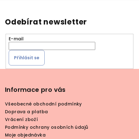
Odebírat newsletter
E-mail
Přihlásit se
Z
á
p
Informace pro vás
a
Všeobecné obchodní podmínky
t
Doprava a platba
í
Vrácení zboží
Podmínky ochrany osobních údajů
Moje objednávka