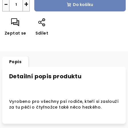
cena:
−
+
Do košíku
Zeptat se
Sdílet
Popis
Detailní popis produktu
Vyrobeno pro všechny psí rodiče, kteří si zaslouží
za tu péči o čtyřnožce také něco hezkého.