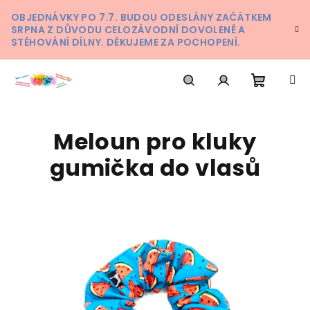
Přejít
OBJEDNÁVKY PO 7.7. BUDOU ODESLÁNY ZAČÁTKEM
na
SRPNA Z DŮVODU CELOZÁVODNÍ DOVOLENÉ A
obsah
STĚHOVÁNÍ DÍLNY. DĚKUJEME ZA POCHOPENÍ.
Nákupn
Hledat
Přihlášení
Meloun pro kluky
košík
gumička do vlasů