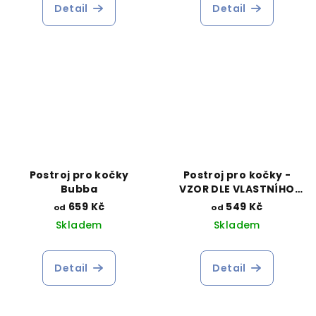
Detail
Detail
Postroj pro kočky
Postroj pro kočky -
Bubba
VZOR DLE VLASTNÍHO
VÝBĚRU
659 Kč
549 Kč
od
od
Skladem
Skladem
Detail
Detail