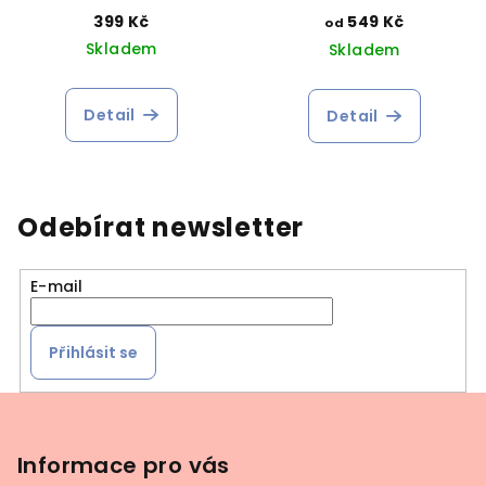
399 Kč
549 Kč
od
Skladem
Skladem
Detail
Detail
Odebírat newsletter
E-mail
Přihlásit se
Z
á
p
Informace pro vás