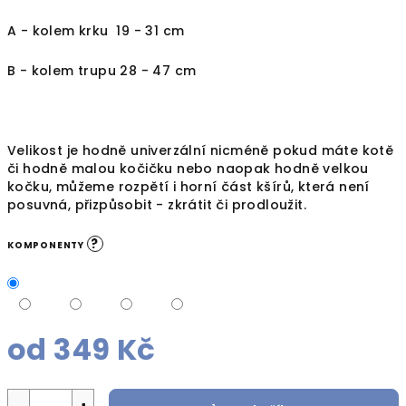
A - kolem krku 19 - 31 cm
B - kolem trupu 28 - 47 cm
Velikost je hodně univerzální nicméně pokud máte kotě
či hodně malou kočičku nebo naopak hodně velkou
kočku, můžeme rozpětí i horní část kšírů, která není
posuvná, přizpůsobit - zkrátit či prodloužit.
?
KOMPONENTY
od
349 Kč
Měrná
cena: