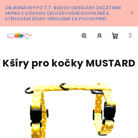
Přejít
OBJEDNÁVKY PO 7.7. BUDOU ODESLÁNY ZAČÁTKEM
na
SRPNA Z DŮVODU CELOZÁVODNÍ DOVOLENÉ A
obsah
STĚHOVÁNÍ DÍLNY. DĚKUJEME ZA POCHOPENÍ.
Nákupn
Hledat
Přihlášení
Kšíry pro kočky MUSTARD
košík