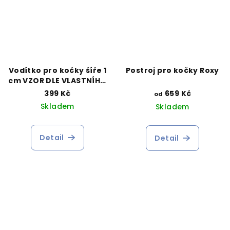
Vodítko pro kočky šíře 1
Postroj pro kočky Roxy
cm VZOR DLE VLASTNÍHO
VÝBĚRU
399 Kč
659 Kč
od
Skladem
Skladem
Detail
Detail