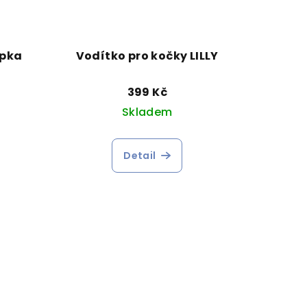
apka
Vodítko pro kočky LILLY
399 Kč
Skladem
Detail