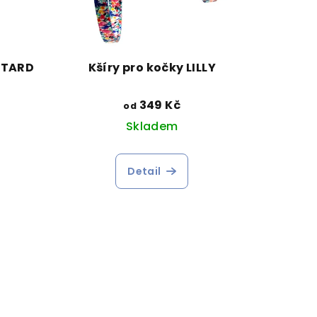
STARD
Kšíry pro kočky LILLY
349 Kč
od
Skladem
Detail