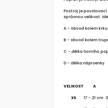
Postroj je povolovací
správnou velikost. Id
A - obvod kolem krku
B - obvod kolem trup
C - délka horního po
D - délka náprsenky
VELIKOST
A
XS
17 - 21 cm
3