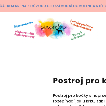
ČÁTKEM SRPNA Z DŮVODU CELOZÁVODNÍ DOVOLENÉ A STĚHOV
A
Postroj pro
Postroj pro kočky s náprse
rozepínací jak u krku, tak