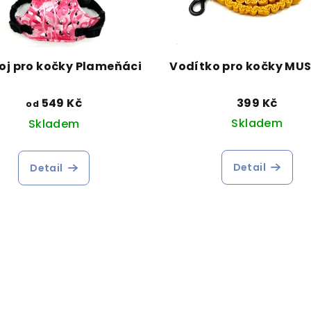
oj pro kočky Plameňáci
Vodítko pro kočky MU
549 Kč
399 Kč
od
Skladem
Skladem
Detail
Detail