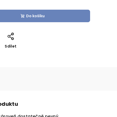
Do košíku
Sdílet
roduktu
 zároveň dostatečně pevný.