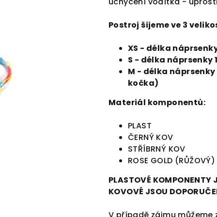
uchycení vodítka - uprost
Postroj šijeme ve 3 veliko
XS - délka náprsenky
S - délka náprsenky 
M - délka náprsenky
kočka)
Materiál komponentů:
PLAST
ČERNÝ KOV
STŘÍBRNÝ KOV
ROSE GOLD (RŮŽOVÝ)
PLASTOVÉ KOMPONENTY J
KOVOVÉ JSOU DOPORUČEN
V případě zájmu můžeme 