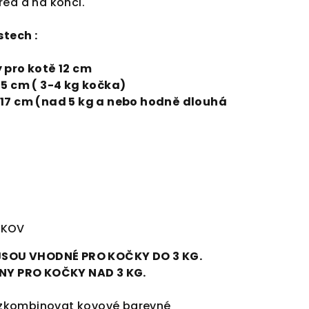
řed a na konci.
stech :
 pro kotě 12 cm
15 cm ( 3-4 kg kočka)
 17 cm (nad 5 kg a nebo hodně dlouhá
 KOV
SOU VHODNÉ PRO KOČKY DO 3 KG.
Y PRO KOČKY NAD 3 KG.
zkombinovat kovové barevné