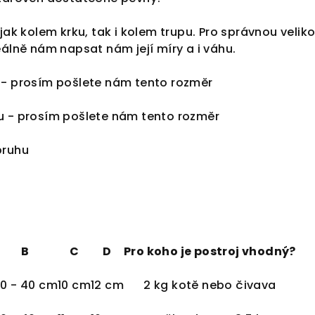
 jak kolem krku, tak i kolem trupu. Pro správnou velik
eálně nám napsat nám její míry a i váhu.
 - prosím pošlete nám tento rozměr
u - prosím pošlete nám tento rozměr
pruhu
B
C
D
Pro koho je postroj vhodný?
0 - 40 cm
10 cm
12 cm
2 kg kotě nebo čivava