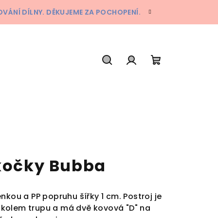
ÁNÍ DÍLNY. DĚKUJEME ZA POCHOPENÍ.
Hledat
Přihlášení
Nákupní
košík
 kočky Bubba
nkou a PP popruhu šířky 1 cm. Postroj je
 i kolem trupu a má dvě kovová "D" na