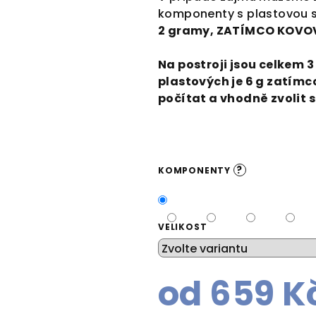
komponenty s plastovou
2 gramy, ZATÍMCO KOVOV
Na postroji jsou celkem 3
plastových je 6 g zatímc
počítat a vhodně zvolit
?
KOMPONENTY
VELIKOST
od
659 K