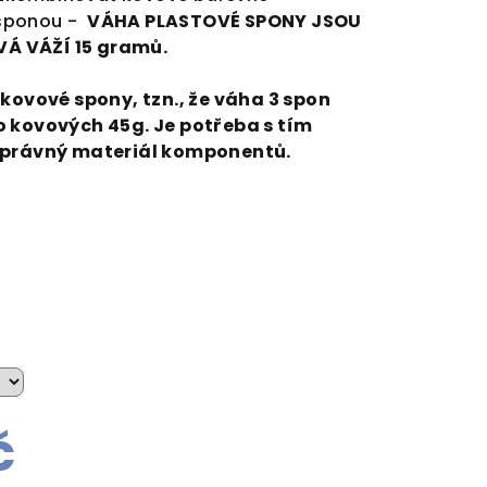
 sponou -
VÁHA PLASTOVÉ SPONY JSOU
Á VÁŽÍ 15 gramů.
 kovové spony, tzn., že váha 3 spon
o kovových 45g. Je potřeba s tím
 správný materiál komponentů.
č