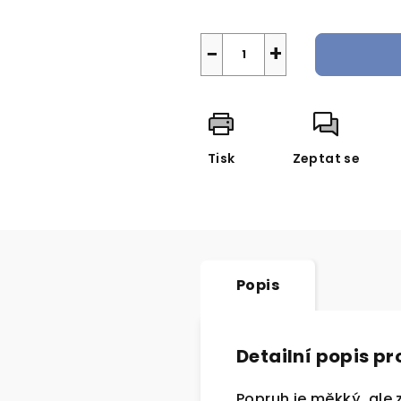
Měrná
cena:
−
+
Tisk
Zeptat se
Popis
Detailní popis p
Popruh je měkký, ale