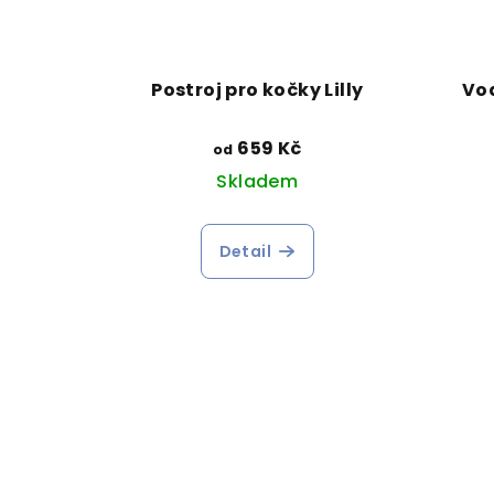
Postroj pro kočky Lilly
Vod
659 Kč
od
Skladem
Detail