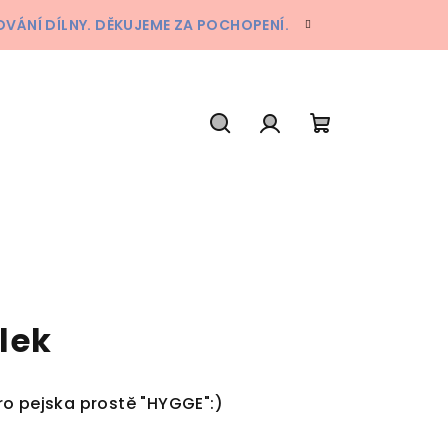
ÁNÍ DÍLNY. DĚKUJEME ZA POCHOPENÍ.
Hledat
Přihlášení
Nákupní
košík
lek
o pejska prostě "HYGGE":)