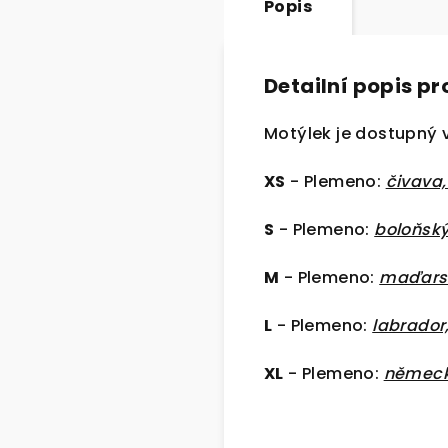
Popis
Detailní popis p
Motýlek je dostupný v
XS
- Plemeno:
čivava,
S
- Plemeno:
boloňský
M
- Plemeno:
maďars
L
- Plemeno:
labrador,
XL
- Plemeno:
německý