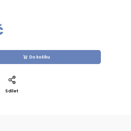
č
Do košíku
Sdílet