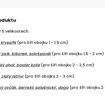
roduktu
 5 velikostech:
 krysařík
(pro šíři obojku 1 - 1,5 cm)
 psík, bišonek, kokršpaněl
(pro šíři obojku 1,5 - 2 cm)
ký ohař
,
border kolie
(pro šíři obojku 2 - 2,5 cm)
 zlatý retrívr
(pro šíři obojku 2 - 3 cm)
 ovčák, bernský salašnický, doga
(pro šíři obojku 2