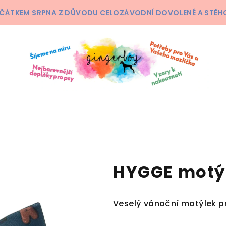
ČÁTKEM SRPNA Z DŮVODU CELOZÁVODNÍ DOVOLENÉ A STĚHOV
HYGGE motý
Veselý vánoční motýlek pr