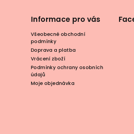
á
Informace pro vás
Fac
p
a
Všeobecné obchodní
t
podmínky
Doprava a platba
í
Vrácení zboží
Podmínky ochrany osobních
údajů
Moje objednávka