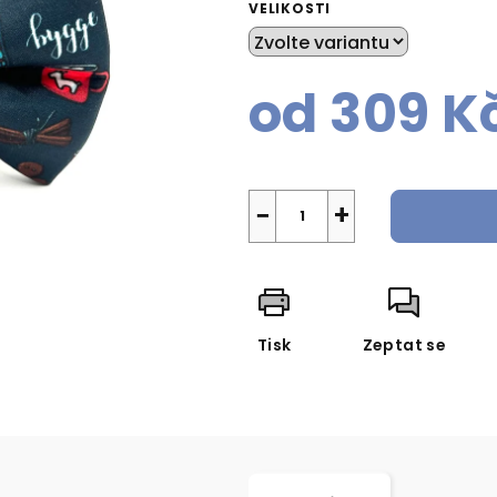
VELIKOSTI
od
309 K
Měrná
cena:
−
+
Tisk
Zeptat se