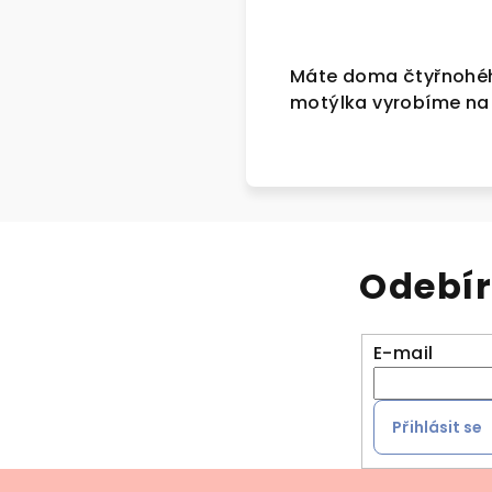
Máte doma čtyřnohého
motýlka vyrobíme na
Odebír
E-mail
Přihlásit se