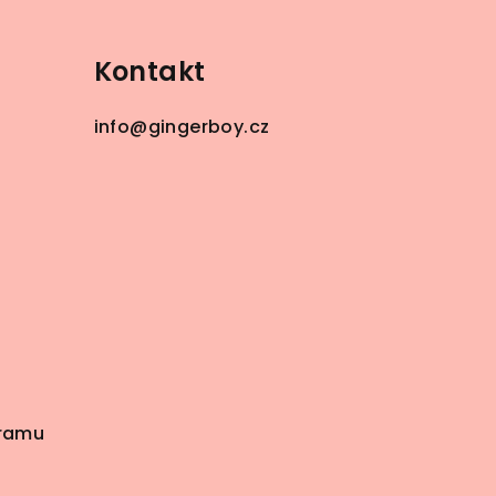
Kontakt
info
@
gingerboy.cz
gramu