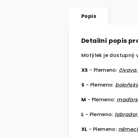
Popis
Detailní popis p
Motýlek je dostupný v
XS
- Plemeno:
čivava,
S
- Plemeno:
boloňský
M
- Plemeno:
maďars
L
- Plemeno:
labrador,
XL
- Plemeno:
německý