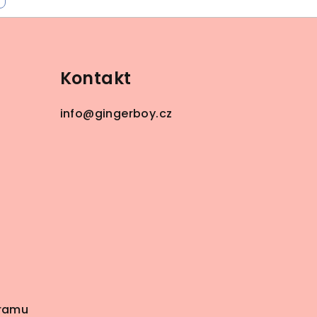
Kontakt
info
@
gingerboy.cz
gramu