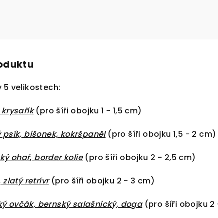
roduktu
 5 velikostech:
 krysařík
(pro šíři obojku 1 - 1,5 cm)
 psík, bišonek, kokršpaněl
(pro šíři obojku 1,5 - 2 cm)
ký ohař
,
border kolie
(pro šíři obojku 2 - 2,5 cm)
 zlatý retrívr
(pro šíři obojku 2 - 3 cm)
 ovčák, bernský salašnický, doga
(pro šíři obojku 2