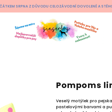
ČÁTKEM SRPNA Z DŮVODU CELOZÁVODNÍ DOVOLENÉ A STĚHOV
Pompoms li
Veselý motýlek pro pejsk
pastelovými barvami a pun