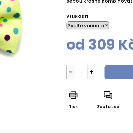
sebou krásně kombinovat a
VELIKOSTI
od
309 K
Měrná
cena:
−
+
Tisk
Zeptat se