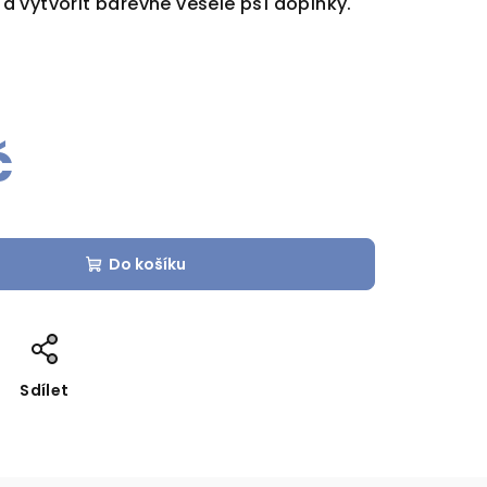
 vytvořit barevné veselé psí doplňky.
č
Do košíku
Sdílet