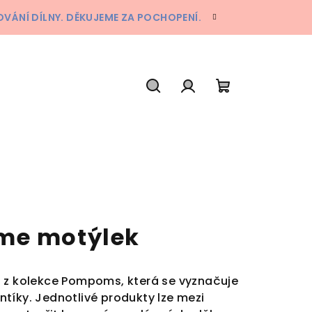
ÁNÍ DÍLNY. DĚKUJEME ZA POCHOPENÍ.
Hledat
Přihlášení
Nákupní
košík
me motýlek
a z kolekce Pompoms, která se vyznačuje
tíky. Jednotlivé produkty lze mezi