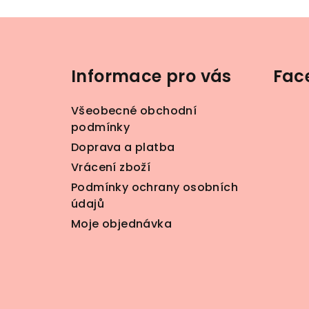
Z
á
Informace pro vás
Fac
p
a
Všeobecné obchodní
t
podmínky
Doprava a platba
í
Vrácení zboží
Podmínky ochrany osobních
údajů
Moje objednávka