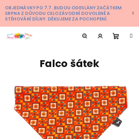
Přejít
OBJEDNÁVKY PO 7.7. BUDOU ODESLÁNY ZAČÁTKEM
na
SRPNA Z DŮVODU CELOZÁVODNÍ DOVOLENÉ A
obsah
STĚHOVÁNÍ DÍLNY. DĚKUJEME ZA POCHOPENÍ.
Nákupn
Hledat
Přihlášení
Falco šátek
košík