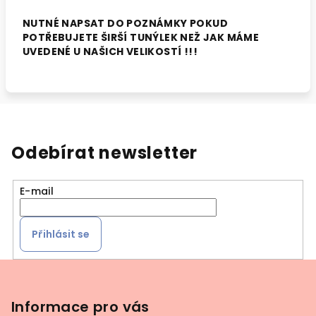
NUTNÉ NAPSAT DO POZNÁMKY POKUD
POTŘEBUJETE ŠIRŠÍ TUNÝLEK NEŽ JAK MÁME
UVEDENÉ U NAŠICH VELIKOSTÍ !!!
Odebírat newsletter
E-mail
Přihlásit se
Z
á
p
Informace pro vás