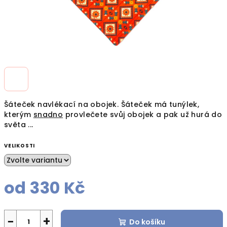
Šáteček navlékací na obojek. Šáteček má tunýlek,
kterým
snadno
provlečete svůj obojek a pak už hurá do
světa ...
VELIKOSTI
od
330 Kč
Měrná
cena:
−
+
Do košíku