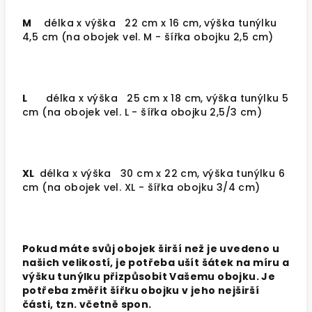
M
délka x výška
22 cm x 16 cm, výška tunýlku
4,5 cm (na obojek vel. M - šířka obojku 2,5 cm)
L
délka x výška
25 cm x 18 cm, výška tunýlku 5
cm (na obojek vel. L - šířka obojku 2,5/3 cm)
XL
délka x výška 30 cm x 22 cm, výška tunýlku 6
cm (na obojek vel. XL - šířka obojku 3/4 cm)
Pokud máte svůj obojek širší než je uvedeno u
našich velikostí, je potřeba ušít šátek na míru a
výšku tunýlku přizpůsobit Vašemu obojku. Je
potřeba změřit šířku obojku v jeho nejširší
části, tzn. včetně spon.