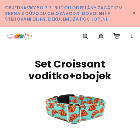
Přejít
OBJEDNÁVKY PO 7.7. BUDOU ODESLÁNY ZAČÁTKEM
na
SRPNA Z DŮVODU CELOZÁVODNÍ DOVOLENÉ A
obsah
STĚHOVÁNÍ DÍLNY. DĚKUJEME ZA POCHOPENÍ.
Nákupn
Hledat
Přihlášení
Set Croissant
košík
vodítko+obojek