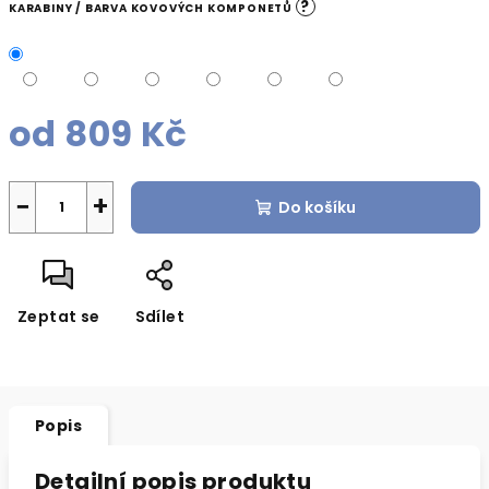
?
KARABINY / BARVA KOVOVÝCH KOMPONETŮ
od
809 Kč
Měrná
cena:
−
+
Do košíku
Zeptat se
Sdílet
Popis
Detailní popis produktu