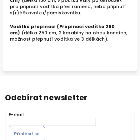
cm)
(délka 150 cm, v poutku všitý polokroužek
pro připnutí vodítka přes rameno, nebo připnutí
s(r)áčkovníku/pamlskovníku.
Vodítko přepínací (Přepínací vodítko 250
cm)
(délka 250 cm, 2 karabiny na obou koncích,
možnost přepnutí vodítka ve 3 délkách).
Odebírat newsletter
E-mail
Přihlásit se