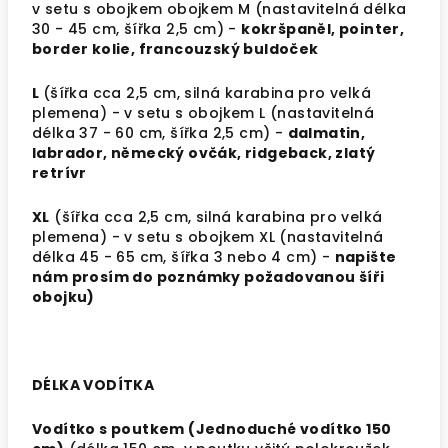
v setu s obojkem obojkem M (nastavitelná délka
30 - 45 cm, šířka 2,5 cm) -
kokršpaněl, pointer,
border kolie, francouzský buldoček
L
(šířka cca 2,5 cm,
silná karabina pro velká
plemena
) - v setu s obojkem L (nastavitelná
délka 37 - 60 cm, šířka 2,5 cm) -
dalmatin,
labrador, německý ovčák, ridgeback, zlatý
retrívr
XL
(šířka cca 2,5 cm,
silná karabina pro velká
plemena
) - v setu s obojkem XL (nastavitelná
délka 45 - 65 cm, šířka 3 nebo 4 cm) -
napište
nám prosím do poznámky požadovanou šíři
obojku)
DÉLKA VODÍTKA
Vodítko s poutkem (Jednoduché vodítko 150