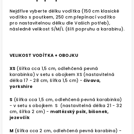
Nejdříve vyberte délku vodítka (150 cm klasické
vodítko s poutkem, 250 cm přepínací vodítko
pro nastavitelnou délku dle Vašich potřeb),
následně velikost S/M/L (šíři popruhu a karabinu).
VELIKOST VODÍTKA + OBOJKU
XS
(šířka cca 1,5 cm, odlehčená pevná
karabinka) v setu s obojkem XS (nastavitelná
délka 17 - 28 cm, šířka 1,5 cm) -
čivava,
yorkshire
S
(šířka cca 1,5 cm, odlehčená pevná karabinka)
- v setu s obojkem S (nastavitelná délka 21 - 32
cm, šířka 2 cm) -
maltézský psík, bišonek,
jezevčík
M
(šířka cca 2 cm,
odlehčená pevná karabina
) -