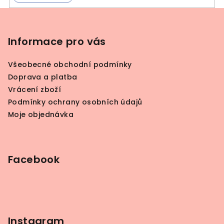
Z
á
p
Informace pro vás
a
Všeobecné obchodní podmínky
t
Doprava a platba
í
Vrácení zboží
Podmínky ochrany osobních údajů
Moje objednávka
Facebook
Instagram