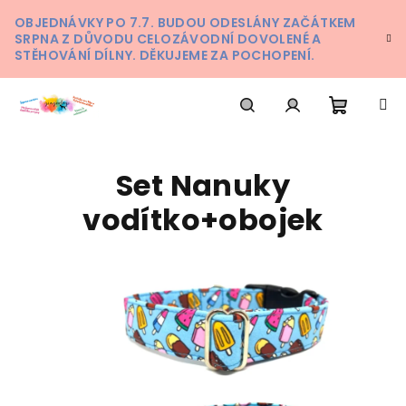
Přejít
OBJEDNÁVKY PO 7.7. BUDOU ODESLÁNY ZAČÁTKEM
na
SRPNA Z DŮVODU CELOZÁVODNÍ DOVOLENÉ A
obsah
STĚHOVÁNÍ DÍLNY. DĚKUJEME ZA POCHOPENÍ.
Nákupn
Hledat
Přihlášení
Set Nanuky
košík
vodítko+obojek