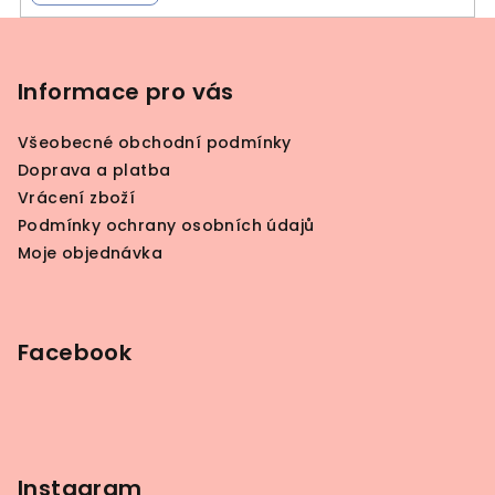
Z
á
p
Informace pro vás
a
Všeobecné obchodní podmínky
t
Doprava a platba
í
Vrácení zboží
Podmínky ochrany osobních údajů
Moje objednávka
Facebook
Instagram