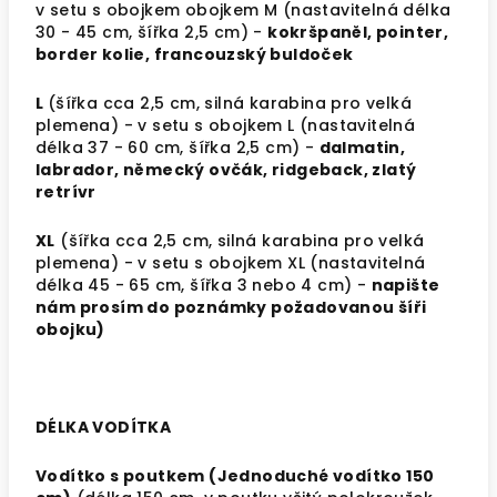
v setu s obojkem obojkem M (nastavitelná délka
30 - 45 cm, šířka 2,5 cm) -
kokršpaněl, pointer,
border kolie, francouzský buldoček
L
(šířka cca 2,5 cm,
silná karabina pro velká
plemena
) - v setu s obojkem L (nastavitelná
délka 37 - 60 cm, šířka 2,5 cm) -
dalmatin,
labrador, německý ovčák, ridgeback, zlatý
retrívr
XL
(šířka cca 2,5 cm,
silná karabina pro velká
plemena
) - v setu s obojkem XL (nastavitelná
délka 45 - 65 cm, šířka 3 nebo 4 cm) -
napište
nám prosím do poznámky požadovanou šíři
obojku)
DÉLKA VODÍTKA
Vodítko s poutkem (Jednoduché vodítko 150