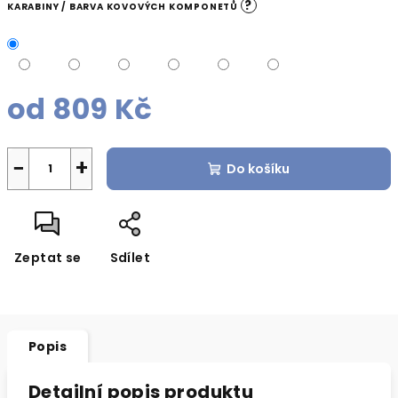
?
KARABINY / BARVA KOVOVÝCH KOMPONETŮ
od
809 Kč
Měrná
cena:
−
+
Do košíku
Zeptat se
Sdílet
Popis
Detailní popis produktu