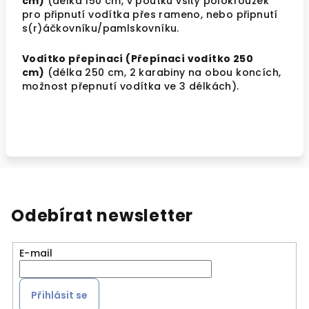
cm)
(délka 150 cm, v poutku všitý polokroužek
pro připnutí vodítka přes rameno, nebo připnutí
s(r)áčkovníku/pamlskovníku.
Vodítko přepínací (Přepínací vodítko 250
cm)
(délka 250 cm, 2 karabiny na obou koncích,
možnost přepnutí vodítka ve 3 délkách).
Odebírat newsletter
E-mail
Přihlásit se