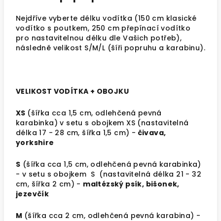
Nejdříve vyberte délku vodítka (150 cm klasické
vodítko s poutkem, 250 cm přepínací vodítko
pro nastavitelnou délku dle Vašich potřeb),
následně velikost S/M/L (šíři popruhu a karabinu).
VELIKOST VODÍTKA + OBOJKU
XS
(šířka cca 1,5 cm, odlehčená pevná
karabinka) v setu s obojkem XS (nastavitelná
délka 17 - 28 cm, šířka 1,5 cm) -
čivava,
yorkshire
S
(šířka cca 1,5 cm, odlehčená pevná karabinka)
- v setu s obojkem S (nastavitelná délka 21 - 32
cm, šířka 2 cm) -
maltézský psík, bišonek,
jezevčík
M
(šířka cca 2 cm,
odlehčená pevná karabina
) -