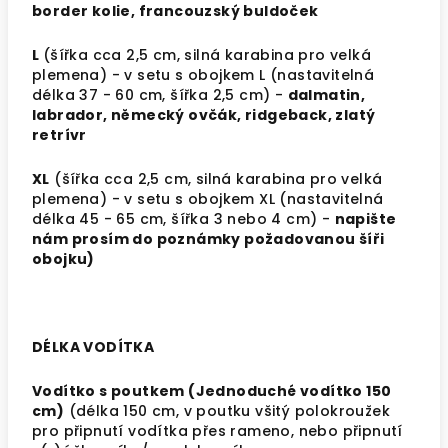
border kolie, francouzský buldoček
L
(šířka cca 2,5 cm,
silná karabina pro velká
plemena
) - v setu s obojkem L (nastavitelná
délka 37 - 60 cm, šířka 2,5 cm) -
dalmatin,
labrador, německý ovčák, ridgeback, zlatý
retrívr
XL
(šířka cca 2,5 cm,
silná karabina pro velká
plemena
) - v setu s obojkem XL (nastavitelná
délka 45 - 65 cm, šířka 3 nebo 4 cm) -
napište
nám prosím do poznámky požadovanou šíři
obojku)
DÉLKA VODÍTKA
Vodítko s poutkem (Jednoduché vodítko 150
cm)
(délka 150 cm, v poutku všitý polokroužek
pro připnutí vodítka přes rameno, nebo připnutí