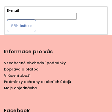
E-mail
Přihlásit se
Z
á
p
Informace pro vás
a
Všeobecné obchodní podmínky
t
Doprava a platba
í
Vrácení zboží
Podmínky ochrany osobních údajů
Moje objednávka
Facebook