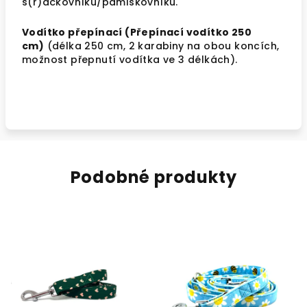
s(r)áčkovníku/pamlskovníku.
Vodítko přepínací (Přepínací vodítko 250
cm)
(délka 250 cm, 2 karabiny na obou koncích,
možnost přepnutí vodítka ve 3 délkách).
Podobné produkty