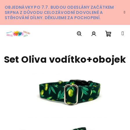
Přejít
OBJEDNÁVKY PO 7.7. BUDOU ODESLÁNY ZAČÁTKEM
na
SRPNA Z DŮVODU CELOZÁVODNÍ DOVOLENÉ A
obsah
STĚHOVÁNÍ DÍLNY. DĚKUJEME ZA POCHOPENÍ.
Nákupn
Hledat
Přihlášení
Set Oliva vodítko+obojek
košík