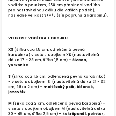
vodítko s poutkem, 250 cm přepínací vodítko
pro nastavitelnou délku dle Vašich potřeb),
následně velikost S/M/L (šíři popruhu a karabinu).
VELIKOST VODÍTKA + OBOJKU
XS
(šířka cca 1,5 cm, odlehčená pevná
karabinka) v setu s obojkem XS (nastavitelná
délka 17 - 28 cm, šířka 1,5 cm) -
čivava,
yorkshire
S
(šířka cca 1,5 cm, odlehčená pevná karabinka)
- v setu s obojkem S (nastavitelná délka 21 - 32
cm, šířka 2 cm) -
maltézský psík, bišonek,
jezevčík
M
(šířka cca 2 cm,
odlehčená pevná karabina
) -
v setu s obojkem obojkem M (nastavitelná délka
30 - 45 cm, šířka 2,5 cm) -
kokršpaněl, pointer,