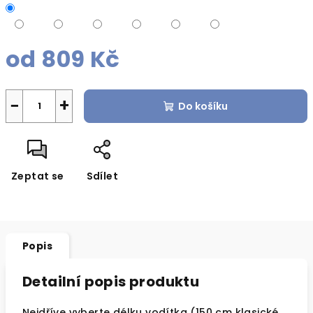
od
809 Kč
Měrná
cena:
−
+
Do košíku
Zeptat se
Sdílet
Popis
Detailní popis produktu
Nejdříve vyberte délku vodítka (150 cm klasické