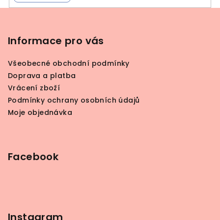
Z
á
p
Informace pro vás
a
Všeobecné obchodní podmínky
t
Doprava a platba
í
Vrácení zboží
Podmínky ochrany osobních údajů
Moje objednávka
Facebook
Instagram