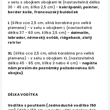
v setu s obojkem obojkem M (nastavitelná délka
30 - 45 cm, šířka 2,5 cm) -
kokršpaněl, pointer,
border kolie, francouzský buldoček
L
(šířka cca 2,5 cm,
silná karabina pro velká
plemena
) - v setu s obojkem L (nastavitelná
délka 37 - 60 cm, šířka 2,5 cm) -
dalmatin,
labrador, německý ovčák, ridgeback, zlatý
retrívr
XL
(šířka cca 2,5 cm,
silná karabina pro velká
plemena
) - v setu s obojkem XL (nastavitelná
délka 45 - 65 cm, šířka 3 nebo 4 cm) -
napište
nám prosím do poznámky požadovanou šíři
obojku)
DÉLKA VODÍTKA
Vodítko s poutkem (Jednoduché vodítko 150