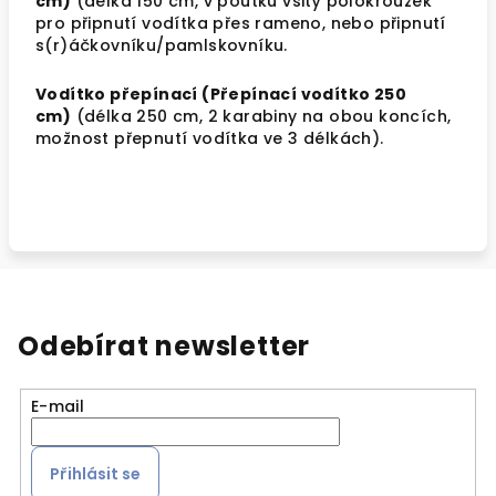
cm)
(délka 150 cm, v poutku všitý polokroužek
pro připnutí vodítka přes rameno, nebo připnutí
s(r)áčkovníku/pamlskovníku.
Vodítko přepínací (Přepínací vodítko 250
cm)
(délka 250 cm, 2 karabiny na obou koncích,
možnost přepnutí vodítka ve 3 délkách).
Odebírat newsletter
E-mail
Přihlásit se