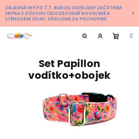
Přejít
OBJEDNÁVKY PO 7.7. BUDOU ODESLÁNY ZAČÁTKEM
na
SRPNA Z DŮVODU CELOZÁVODNÍ DOVOLENÉ A
obsah
STĚHOVÁNÍ DÍLNY. DĚKUJEME ZA POCHOPENÍ.
Nákupn
Hledat
Přihlášení
Set Papillon
košík
vodítko+obojek