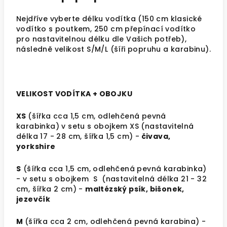
Nejdříve vyberte délku vodítka (150 cm klasické
vodítko s poutkem, 250 cm přepínací vodítko
pro nastavitelnou délku dle Vašich potřeb),
následně velikost S/M/L (šíři popruhu a karabinu).
VELIKOST VODÍTKA + OBOJKU
XS
(šířka cca 1,5 cm, odlehčená pevná
karabinka) v setu s obojkem XS (nastavitelná
délka 17 - 28 cm, šířka 1,5 cm) -
čivava,
yorkshire
S
(šířka cca 1,5 cm, odlehčená pevná karabinka)
- v setu s obojkem S (nastavitelná délka 21 - 32
cm, šířka 2 cm) -
maltézský psík, bišonek,
jezevčík
M
(šířka cca 2 cm,
odlehčená pevná karabina
) -