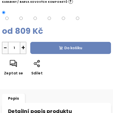
?
KARABINY / BARVA KOVOVÝCH KOMPONETŮ
od
809 Kč
Měrná
cena:
−
+
Do košíku
Zeptat se
Sdílet
Popis
Detailní popis produktu