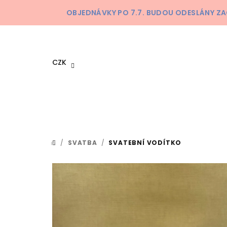
Přejít
OBJEDNÁVKY PO 7.7. BUDOU ODESLÁNY ZA
na
obsah
CZK
/
SVATBA
/
SVATEBNÍ VODÍTKO
DOMŮ