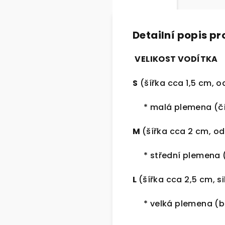
Detailní popis p
VELIKOST VODÍTKA
S
(šířka cca 1,5 cm, 
* malá plemena (čiva
M
(šířka cca 2 cm,
od
* střední plemena (k
L
(šířka cca 2,5 cm,
s
* velká plemena (bu