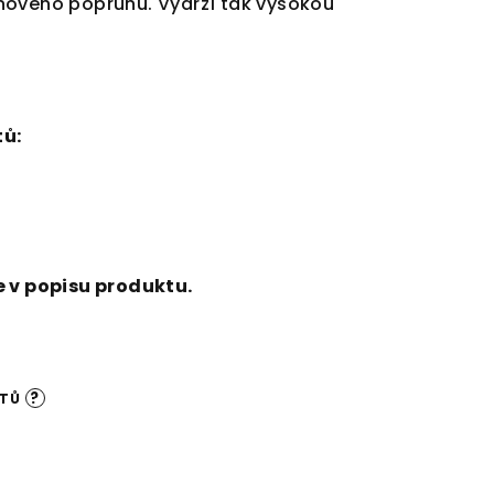
ového popruhu. Vydrží tak vysokou
ů:
e v popisu produktu.
?
NTŮ