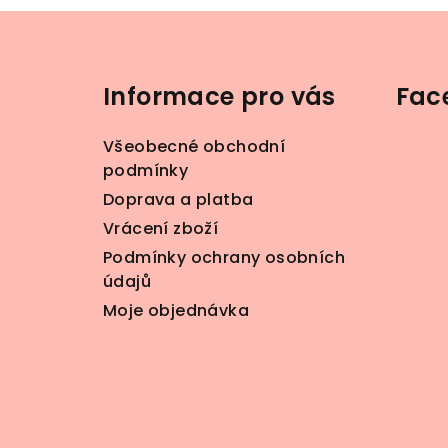
Z
á
Informace pro vás
Fac
p
a
Všeobecné obchodní
t
podmínky
Doprava a platba
í
Vrácení zboží
Podmínky ochrany osobních
údajů
Moje objednávka