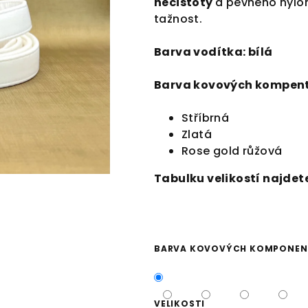
nečistoty
a
pevného nylon
tažnost.
Barva vodítka: bílá
Barva kovových
kompent
Stříbrná
Zlatá
Rose gold růžová
Tabulku velikostí najdet
BARVA KOVOVÝCH KOMPONE
VELIKOSTI