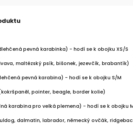
roduktu
odlehčená pevná karabinka) - hodí se k obojku XS/S
va, maltézský psík, bišonek, jezevčík, brabantík)
lehčená pevná karabina
) - hodí se k obojku S/M
okršpaněl, pointer, beagle, border kolie)
ilná karabina pro velká plemena
) - hodí se k obojku 
ldog, dalmatin, labrador, německý ovčák, ridgebac