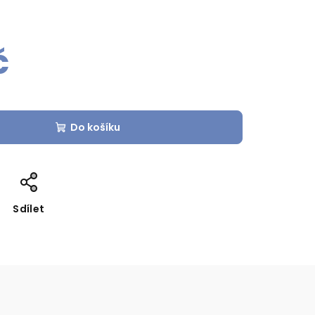
č
Do košíku
Sdílet