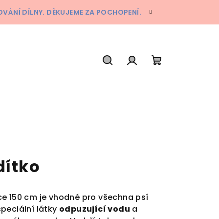
ÁNÍ DÍLNY. DĚKUJEME ZA POCHOPENÍ.
Hledat
Přihlášení
Nákupní
košík
dítko
e 150 cm je vhodné pro všechna psí
peciální látky
odpuzující vodu
a