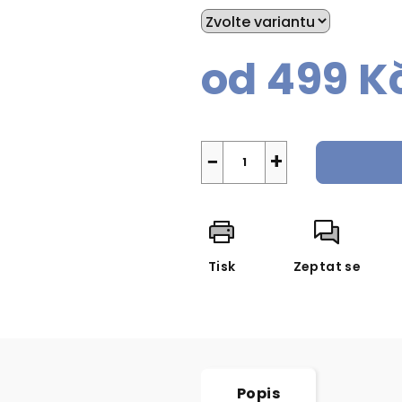
od
499 K
Měrná
cena:
−
+
Tisk
Zeptat se
Popis