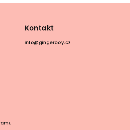
Kontakt
info
@
gingerboy.cz
gramu