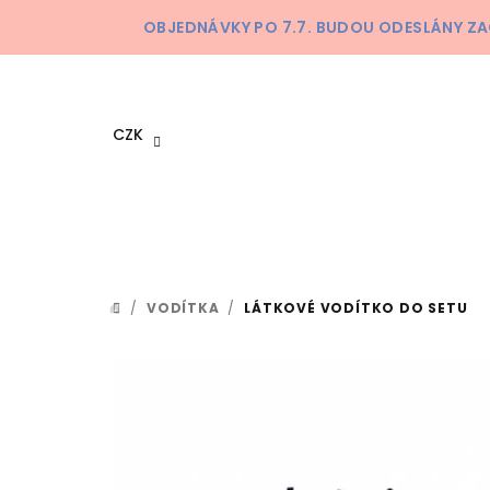
Přejít
OBJEDNÁVKY PO 7.7. BUDOU ODESLÁNY ZA
na
obsah
CZK
/
VODÍTKA
/
LÁTKOVÉ VODÍTKO DO SETU
DOMŮ