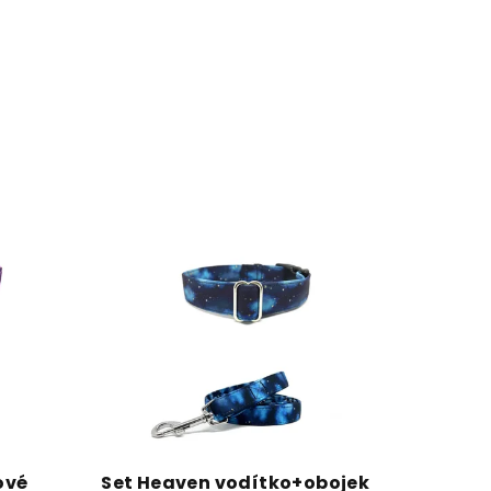
ové
Set Heaven vodítko+obojek