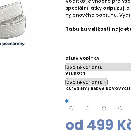
Vodítko je vhodné pro vš
speciální látky
odpuzujíc
nylonového popruhu. Vydr
Tabulku velikostí najdet
DÉLKA VODÍTKA
VELIKOST
KARABINY / BARVA KOVOVÝC
od
499 K