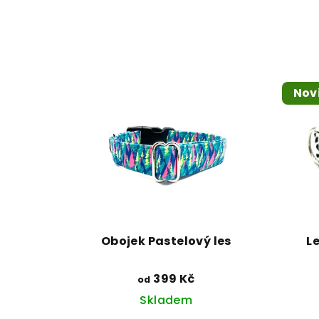
Nov
Obojek Pastelový les
L
399 Kč
od
Skladem