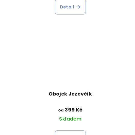
Detail
Obojek Jezevčík
399 Kč
od
Skladem