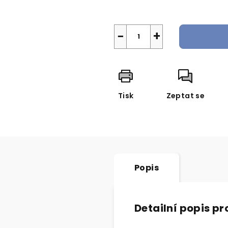
Měrná
cena:
−
+
Tisk
Zeptat se
Popis
Detailní popis p