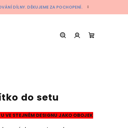
ÁNÍ DÍLNY. DĚKUJEME ZA POCHOPENÍ.
Hledat
Přihlášení
Nákupní
košík
ítko do setu
U VE STEJNÉM DESIGNU JAKO OBOJEK