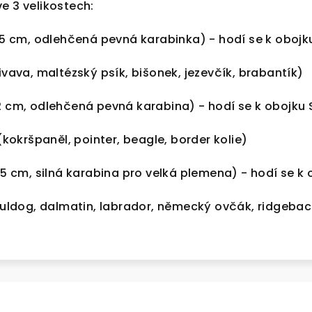
e 3 velikostech:
1,5 cm, odlehčená pevná karabinka) - hodí se k obojk
va, maltézský psík, bišonek, jezevčík, brabantík)
2 cm,
odlehčená pevná karabina
) - hodí se k obojku
okršpaněl, pointer, beagle, border kolie)
,5 cm,
silná karabina pro velká plemena
) - hodí se k
ldog, dalmatin, labrador, německý ovčák, ridgebac