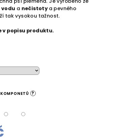
echna psí plemena. Je vyrobeno ze
í vodu
a
nečistoty
a
pevného
ží tak vysokou tažnost.
e v popisu produktu.
?
H KOMPONETŮ
č