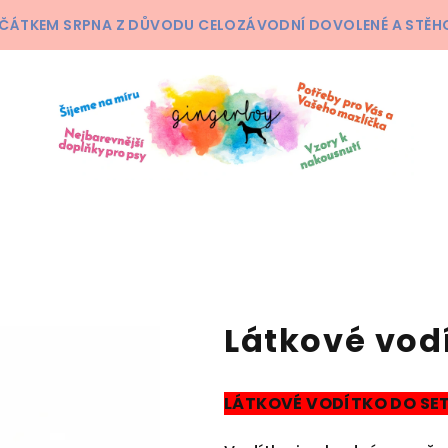
ČÁTKEM SRPNA Z DŮVODU CELOZÁVODNÍ DOVOLENÉ A STĚHOV
Látkové vod
LÁTKOVÉ VODÍTKO DO SET