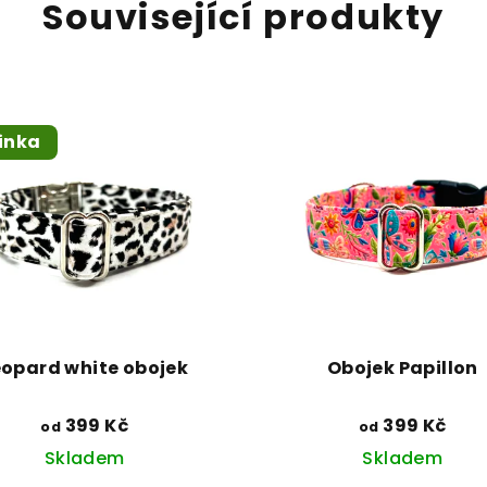
Související produkty
inka
eopard white obojek
Obojek Papillon
399 Kč
399 Kč
od
od
Skladem
Skladem