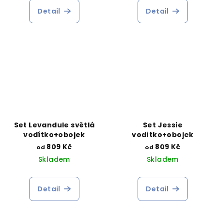
Detail
Detail
Set Levandule světlá
Set Jessie
vodítko+obojek
vodítko+obojek
809 Kč
809 Kč
od
od
Skladem
Skladem
Detail
Detail