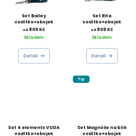
Set Bailey
Set Rita
vodítko+obojek
vodítko+obojek
809 Kč
809 Kč
od
od
Skladem
Skladem
Detail
Detail
Tip
Set 4 elements VODA
Set Magnólie na bílé
vodítko+obojek
vodítko+obojek