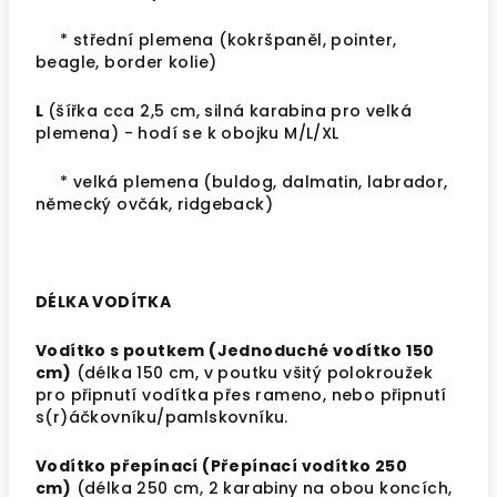
* střední plemena (kokršpaněl, pointer,
beagle, border kolie)
L
(šířka cca 2,5 cm,
silná karabina pro velká
plemena
) - hodí se k obojku M/L/XL
* velká plemena (buldog, dalmatin, labrador,
německý ovčák, ridgeback)
DÉLKA VODÍTKA
Vodítko s poutkem (Jednoduché vodítko 150
cm)
(délka 150 cm, v poutku všitý polokroužek
pro připnutí vodítka přes rameno, nebo připnutí
s(r)áčkovníku/pamlskovníku.
Vodítko přepínací (Přepínací vodítko 250
cm)
(délka 250 cm, 2 karabiny na obou koncích,