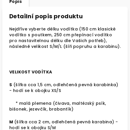
Popis
Detailní popis produktu
Nejdříve vyberte délku vodítka (150 cm klasické
vodítko s poutkem, 250 cm přepínací vodítko
pro nastavitelnou délku dle Vašich potřeb),
následně velikost S/M/L (šíři popruhu a karabinu).
VELIKOST VODÍTKA
S
(šířka cca 1,5 cm, odlehčená pevná karabinka)
- hodí se k obojku XS/S
* malá plemena (čivava, maltézský psík,
bišonek, jezevčík, brabantík)
M
(šířka cca 2 cm,
odlehčená pevná karabina
) -
hodí se k obojku S/M