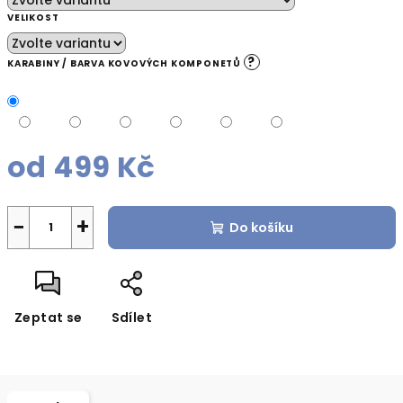
VELIKOST
?
KARABINY / BARVA KOVOVÝCH KOMPONETŮ
od
499 Kč
Měrná
cena:
−
+
Do košíku
Zeptat se
Sdílet