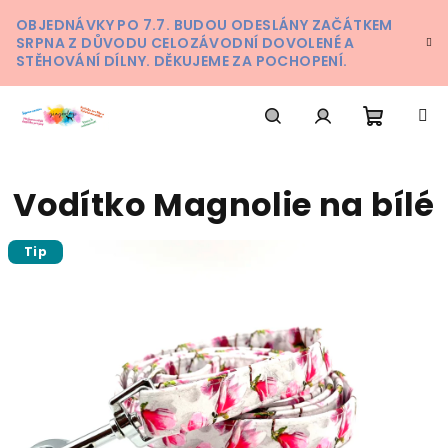
Přejít
OBJEDNÁVKY PO 7.7. BUDOU ODESLÁNY ZAČÁTKEM
na
SRPNA Z DŮVODU CELOZÁVODNÍ DOVOLENÉ A
obsah
STĚHOVÁNÍ DÍLNY. DĚKUJEME ZA POCHOPENÍ.
Nákupn
Hledat
Přihlášení
Vodítko Magnolie na bílé
košík
Tip