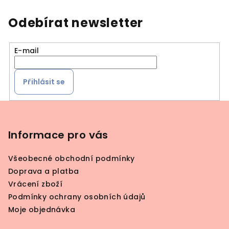
Odebírat newsletter
E-mail
Přihlásit se
Z
á
p
Informace pro vás
a
Všeobecné obchodní podmínky
t
Doprava a platba
í
Vrácení zboží
Podmínky ochrany osobních údajů
Moje objednávka