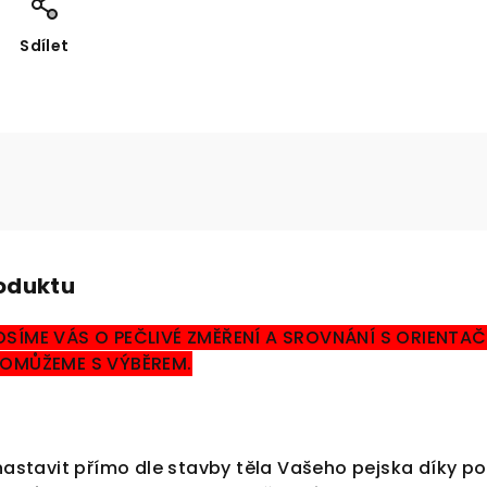
Sdílet
roduktu
OSÍME VÁS O PEČLIVÉ ZMĚŘENÍ A SROVNÁNÍ S ORIENTAČN
 POMŮŽEME S VÝBĚREM.
e nastavit přímo dle stavby těla Vašeho pejska díky