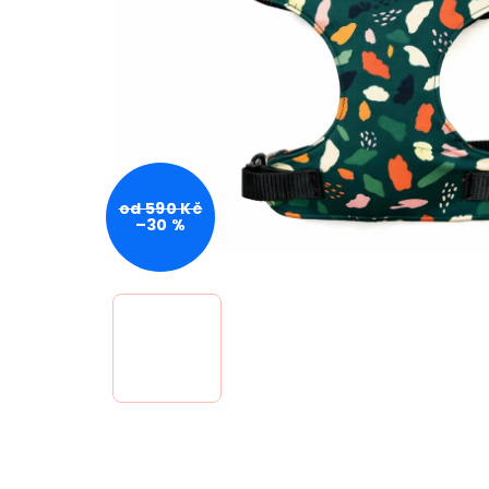
od 590 Kč
–30 %