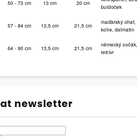
50 - 73 cm
13 cm
20 cm
buldoček
maďarský ohař,
57 - 84 cm
13,5 cm
21,5 cm
kolie, dalmatin
německý ovčák, 
64 - 90 cm
13,5 cm
21,5 cm
retrívr
at newsletter