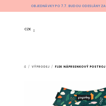
Přejít
OBJEDNÁVKY PO 7.7. BUDOU ODESLÁNY ZA
na
obsah
CZK
/
VÝPRODEJ
/
FLEK NÁPRSENKOVÝ POSTROJ
DOMŮ