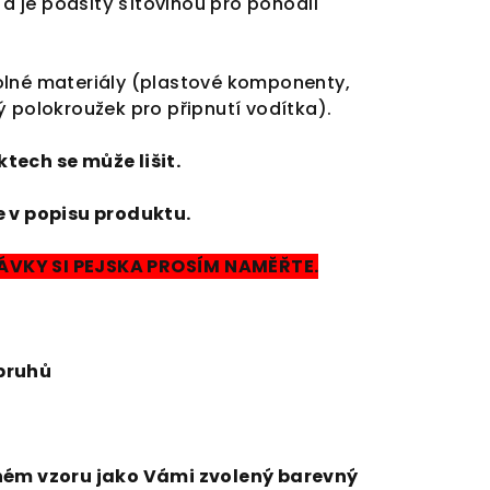
ý a je podšitý síťovinou pro pohodlí
olné materiály (plastové komponenty,
ý polokroužek pro připnutí vodítka).
tech se může lišit.
e v popisu produktu.
VKY SI PEJSKA PROSÍM NAMĚŘTE.
pruhů
jném vzoru jako Vámi zvolený barevný