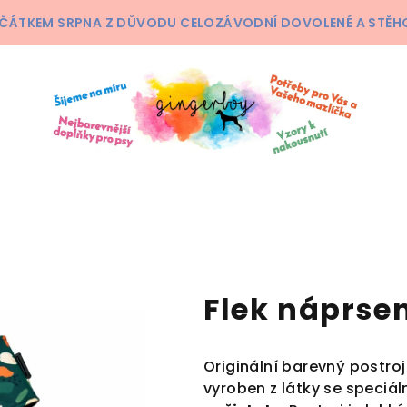
ČÁTKEM SRPNA Z DŮVODU CELOZÁVODNÍ DOVOLENÉ A STĚHOV
Flek náprse
Originální barevný postro
vyroben z látky se speciál