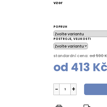
vzor
POPRUH
POSTROJE, VELIKOSTI
standardní cena:
od 590 
od
413 K
Měrná
cena:
−
+