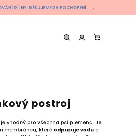
ÁNÍ DÍLNY. DĚKUJEME ZA POCHOPENÍ.
Hledat
Přihlášení
Nákupní
košík
nkový postroj
j je vhodný pro všechna psí plemena. Je
ní
membránou, která
odpuzuje vodu
a