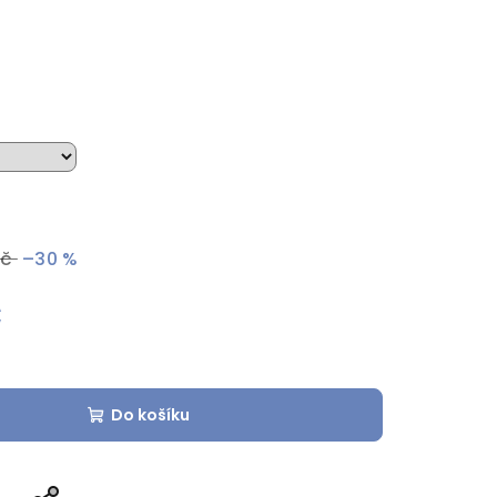
Kč
–30 %
č
Do košíku