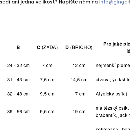
sedí ani jedna velikost? Napište nám na
info@ginger
Pro jaké pl
B
C
(ZÁDA)
D
(BŘICHO)
i
24 - 32 cm
7 cm
12 cm
nejmenší plem
31 - 43 cm
7,5 cm
14,5 cm
čivava, yorkshir
32 - 48 cm
9,5 cm
17 cm
Atypický psík:)
maltézský psík,
39 - 56 cm
9,5 cm
19 cm
brabantík, jack 
kokršpaněl, bea