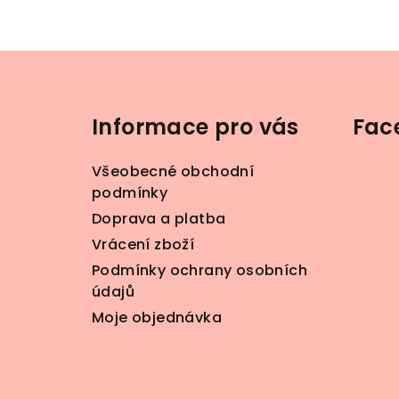
Z
á
Informace pro vás
Fac
p
a
Všeobecné obchodní
t
podmínky
Doprava a platba
í
Vrácení zboží
Podmínky ochrany osobních
údajů
Moje objednávka