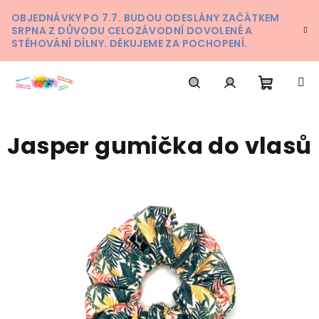
Přejít
OBJEDNÁVKY PO 7.7. BUDOU ODESLÁNY ZAČÁTKEM
na
SRPNA Z DŮVODU CELOZÁVODNÍ DOVOLENÉ A
obsah
STĚHOVÁNÍ DÍLNY. DĚKUJEME ZA POCHOPENÍ.
Nákupn
Hledat
Přihlášení
Jasper gumička do vlasů
košík