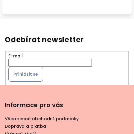
Odebírat newsletter
E-mail
Přihlásit se
Z
á
p
Informace pro vás
a
Všeobecné obchodní podmínky
t
Doprava a platba
í
Vrácení zboží