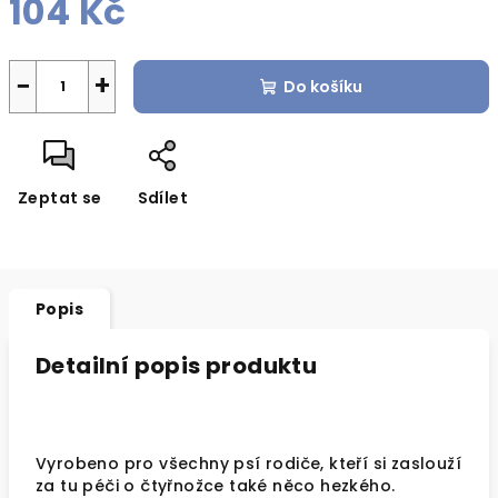
104 Kč
Měrná
cena:
−
+
Do košíku
Zeptat se
Sdílet
Popis
Detailní popis produktu
Vyrobeno pro všechny psí rodiče, kteří si zaslouží
za tu péči o čtyřnožce také něco hezkého.