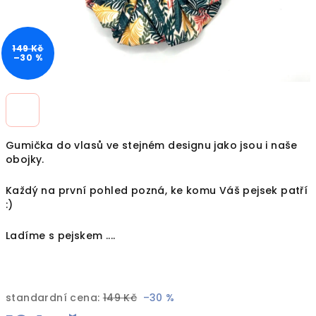
149 Kč
–30 %
Gumička do vlasů ve stejném designu jako jsou i naše
obojky.
Každý na první pohled pozná, ke komu Váš pejsek patří
:)
Ladíme s pejskem ....
standardní cena:
149 Kč
–30 %