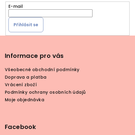
E-mail
Přihlásit se
Z
á
p
Informace pro vás
a
Všeobecné obchodní podmínky
t
Doprava a platba
í
Vrácení zboží
Podmínky ochrany osobních údajů
Moje objednávka
Facebook