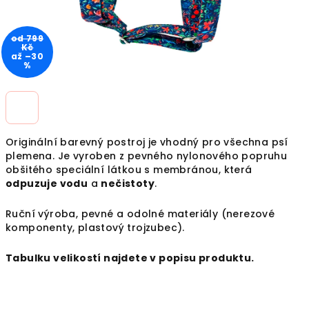
od 799
Kč
až –30
%
Originální barevný postroj je vhodný pro všechna psí
plemena. Je vyroben z pevného nylonového popruhu
obšitého speciální látkou s
membránou, která
odpuzuje vodu
a
nečistoty
.
Ruční výroba, pevné a odolné materiály (nerezové
komponenty, plastový trojzubec).
Tabulku velikostí najdete v popisu produktu.