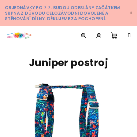
Přejít
OBJEDNÁVKY PO 7.7. BUDOU ODESLÁNY ZAČÁTKEM
na
SRPNA Z DŮVODU CELOZÁVODNÍ DOVOLENÉ A
obsah
STĚHOVÁNÍ DÍLNY. DĚKUJEME ZA POCHOPENÍ.
Nákupn
Hledat
Přihlášení
Juniper postroj
košík