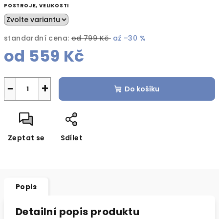
POSTROJE, VELIKOSTI
standardní cena:
od 799 Kč
až –30 %
od
559 Kč
Měrná
cena:
−
+
Do košíku
Zeptat se
Sdílet
Popis
Detailní popis produktu