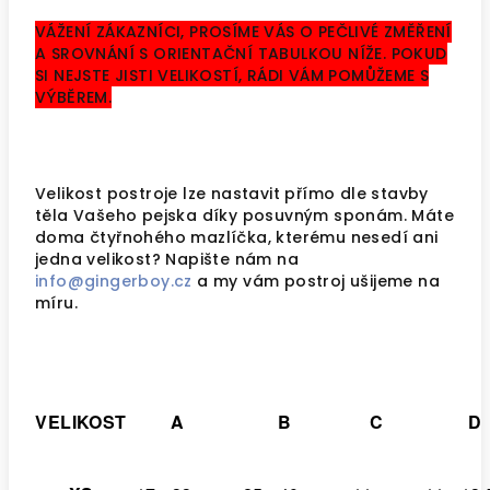
VÁŽENÍ ZÁKAZNÍCI, PROSÍME VÁS O PEČLIVÉ ZMĚŘENÍ
A SROVNÁNÍ S ORIENTAČNÍ TABULKOU NÍŽE. POKUD
SI NEJSTE JISTI VELIKOSTÍ, RÁDI VÁM POMŮŽEME S
VÝBĚREM.
Velikost postroje lze nastavit přímo dle stavby
těla Vašeho pejska díky posuvným sponám.
Máte
doma čtyřnohého mazlíčka, kterému nesedí ani
jedna velikost? Napište nám na
info@gingerboy.cz
a my vám postroj ušijeme na
míru.
VELIKOST
A
B
C
D