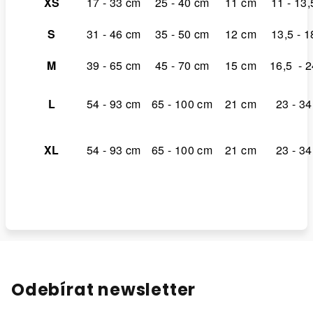
XS
17 - 33 cm
25 - 40 cm
11 cm
11 - 13
S
31 - 46 cm
35 - 50 cm
12 cm
13,5 - 
M
39 - 65 cm
45 - 70 cm
15 cm
16,5
- 
L
54 - 93 cm
65 - 100 cm
21 cm
23 - 3
XL
54 - 93 cm
65 - 100 cm
21 cm
23 - 3
Odebírat newsletter