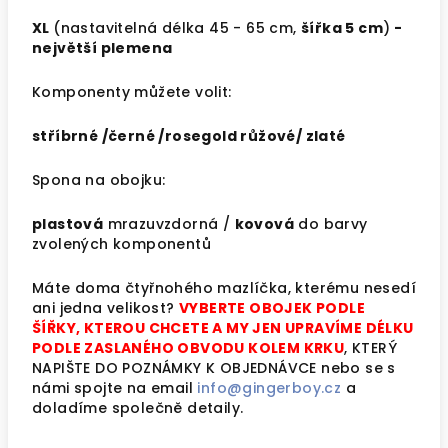
XL
(nastavitelná délka 45 - 65 cm,
šířka 5 cm
)
-
největší plemena
Komponenty můžete volit:
stříbrné /černé /rosegold růžové/ zlaté
Spona na obojku:
plastová
mrazuvzdorná /
kovová
do barvy
zvolených komponentů
Máte doma čtyřnohého mazlíčka, kterému nesedí
ani jedna velikost?
VYBERTE OBOJEK PODLE
ŠÍŘKY, KTEROU CHCETE A MY JEN UPRAVÍME DÉLKU
PODLE ZASLANÉHO OBVODU KOLEM KRKU
, KTERÝ
NAPIŠTE DO POZNÁMKY K OBJEDNÁVCE nebo se s
námi spojte na email
info@gingerboy.cz
a
doladíme společně detaily.