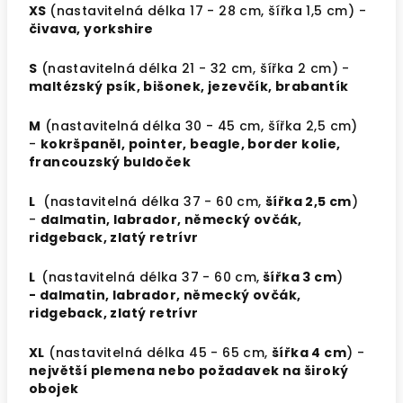
XS
(nastavitelná délka 17 - 28 cm, šířka 1,5 cm) -
čivava, yorkshire
S
(nastavitelná délka 21 - 32 cm, šířka 2 cm) -
maltézský psík, bišonek, jezevčík, brabantík
M
(nastavitelná délka 30 - 45 cm, šířka 2,5 cm)
-
kokršpaněl, pointer, beagle, border kolie,
francouzský buldoček
L
(nastavitelná délka 37 - 60 cm,
šířka 2,5 cm
)
-
dalmatin, labrador, německý ovčák,
ridgeback, zlatý retrívr
L
(nastavitelná délka 37 - 60 cm,
šířka 3 cm
)
- dalmatin, labrador, německý ovčák,
ridgeback, zlatý retrívr
XL
(nastavitelná délka 45 - 65 cm,
šířka 4 cm
) -
největší plemena nebo požadavek na široký
obojek