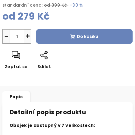
standardní cena:
od 399 Kč
–30 %
od
279 Kč
Měrná
cena:
−
+
Do košíku
Zeptat se
Sdílet
Popis
Detailní popis produktu
Obojek je dostupný v 7 velikostech: