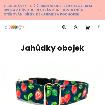
Přejít
OBJEDNÁVKY PO 7.7. BUDOU ODESLÁNY ZAČÁTKEM
na
SRPNA Z DŮVODU CELOZÁVODNÍ DOVOLENÉ A
obsah
STĚHOVÁNÍ DÍLNY. DĚKUJEME ZA POCHOPENÍ.
Nákupn
Hledat
Přihlášení
Jahůdky obojek
košík