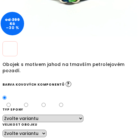
od 399
Kč
–30 %
Obojek s motivem jahod na tmavším petrolejovém
pozadí.
?
BARVA KOVOVÝCH KOMPONENTŮ
TYP SPONY
VELIKOST OBOJKU