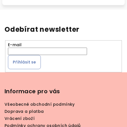
Odebírat newsletter
E-mail
Přihlásit se
Z
á
p
Informace pro vás
a
Všeobecné obchodní podmínky
t
Doprava a platba
í
Vrácení zboží
Podmínky ochrany osobních údajů