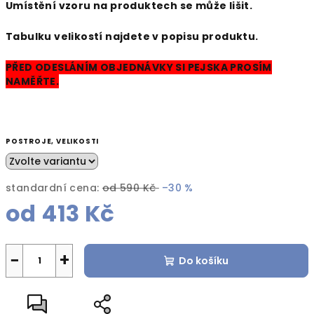
Umístění vzoru na produktech se může lišit.
Tabulku velikostí najdete v popisu produktu.
PŘED ODESLÁNÍM OBJEDNÁVKY SI PEJSKA PROSÍM
NAMĚŘTE.
POSTROJE, VELIKOSTI
standardní cena:
od 590 Kč
–30 %
od
413 Kč
Měrná
cena:
−
+
Do košíku