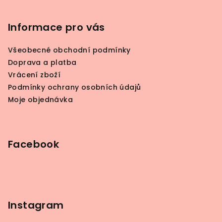
Z
á
p
Informace pro vás
a
Všeobecné obchodní podmínky
t
Doprava a platba
í
Vrácení zboží
Podmínky ochrany osobních údajů
Moje objednávka
Facebook
Instagram