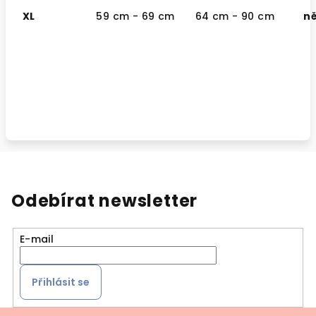
XL
59 cm - 69 cm
64 cm - 90 cm
ně
Odebírat newsletter
E-mail
Přihlásit se