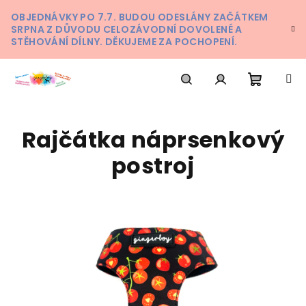
Přejít
OBJEDNÁVKY PO 7.7. BUDOU ODESLÁNY ZAČÁTKEM
na
SRPNA Z DŮVODU CELOZÁVODNÍ DOVOLENÉ A
obsah
STĚHOVÁNÍ DÍLNY. DĚKUJEME ZA POCHOPENÍ.
Nákupn
Hledat
Přihlášení
Rajčátka náprsenkový
košík
postroj