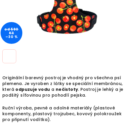
od 590
Kč
–30 %
Originální barevný postroj je vhodný pro všechna psí
plemena. Je vyroben z látky se speciální
membránou,
která
odpuzuje vodu
a
nečistoty
. Postroj je lehký a je
podšitý síťovinou pro pohodlí pejska.
Ruční výroba, pevné a odolné materiály (plastové
komponenty, plastový trojzubec, kovový polokroužek
pro připnutí vodítka).