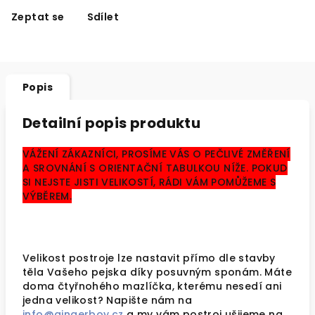
Zeptat se
Sdílet
Popis
Detailní popis produktu
VÁŽENÍ ZÁKAZNÍCI, PROSÍME VÁS O PEČLIVÉ ZMĚŘENÍ
A SROVNÁNÍ S ORIENTAČNÍ TABULKOU NÍŽE. POKUD
SI NEJSTE JISTI VELIKOSTÍ, RÁDI VÁM POMŮŽEME S
VÝBĚREM.
Velikost postroje lze nastavit přímo dle stavby
těla Vašeho pejska díky posuvným sponám.
Máte
doma čtyřnohého mazlíčka, kterému nesedí ani
jedna velikost? Napište nám na
info@gingerboy.cz
a my vám postroj ušijeme na