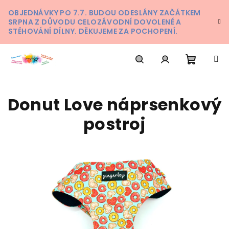
Přejít
OBJEDNÁVKY PO 7.7. BUDOU ODESLÁNY ZAČÁTKEM
na
SRPNA Z DŮVODU CELOZÁVODNÍ DOVOLENÉ A
obsah
STĚHOVÁNÍ DÍLNY. DĚKUJEME ZA POCHOPENÍ.
Nákupn
Hledat
Přihlášení
Donut Love náprsenkový
košík
postroj