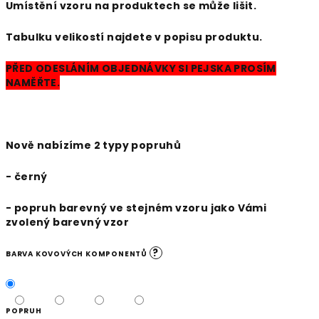
Umístění vzoru na produktech se může lišit.
Tabulku velikostí najdete v popisu produktu.
PŘED ODESLÁNÍM OBJEDNÁVKY SI PEJSKA PROSÍM
NAMĚŘTE.
Nově nabízíme 2 typy popruhů
- černý
- popruh barevný ve stejném vzoru jako Vámi
zvolený barevný vzor
?
BARVA KOVOVÝCH KOMPONENTŮ
POPRUH