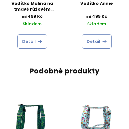
Vodítko Malina na
Vodítko Annie
tmavě růžovém
podkladu
499 Kč
499 Kč
od
od
Skladem
Skladem
Detail
Detail
Podobné produkty