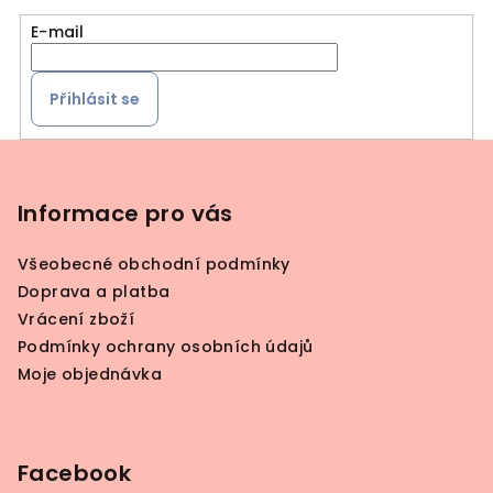
E-mail
Přihlásit se
Z
á
p
Informace pro vás
a
Všeobecné obchodní podmínky
t
Doprava a platba
í
Vrácení zboží
Podmínky ochrany osobních údajů
Moje objednávka
Facebook