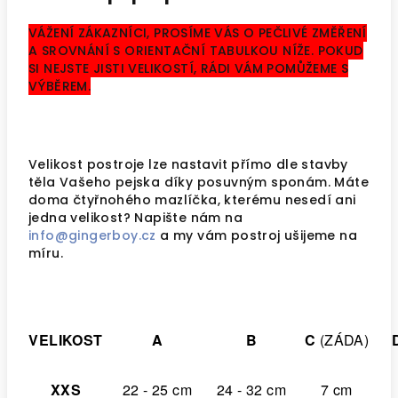
VÁŽENÍ ZÁKAZNÍCI, PROSÍME VÁS O PEČLIVÉ ZMĚŘENÍ
A SROVNÁNÍ S ORIENTAČNÍ TABULKOU NÍŽE. POKUD
SI NEJSTE JISTI VELIKOSTÍ, RÁDI VÁM POMŮŽEME S
VÝBĚREM.
Velikost postroje lze nastavit přímo dle stavby
těla Vašeho pejska díky posuvným sponám.
Máte
doma čtyřnohého mazlíčka, kterému nesedí ani
jedna velikost? Napište nám na
info@gingerboy.cz
a my vám postroj ušijeme na
míru.
VELIKOST
A
B
C
(ZÁDA)
XXS
22 - 25 cm
24 - 32 cm
7 cm