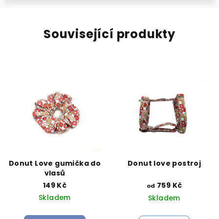
Související produkty
Donut Love gumička do
Donut love postroj
vlasů
149 Kč
759 Kč
od
Skladem
Skladem