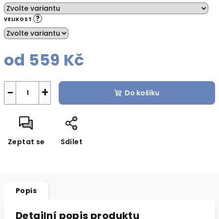
?
VELIKOST
od
559 Kč
Měrná
cena:
−
+
Do košíku
Zeptat se
Sdílet
Popis
Detailní popis produktu