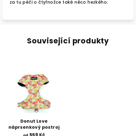
za tu péči o čtyřnožce také něco hezkého.
Související produkty
Donut Love
náprsenkový postroj
559 Kč
od