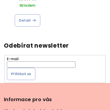
Skladem
Detail
Odebírat newsletter
E-mail
Přihlásit se
Z
á
p
Informace pro vás
a