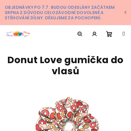
Přejít
OBJEDNÁVKY PO 7.7. BUDOU ODESLÁNY ZAČÁTKEM
na
SRPNA Z DŮVODU CELOZÁVODNÍ DOVOLENÉ A
obsah
STĚHOVÁNÍ DÍLNY. DĚKUJEME ZA POCHOPENÍ.
Nákupn
Hledat
Přihlášení
Donut Love gumička do
košík
vlasů