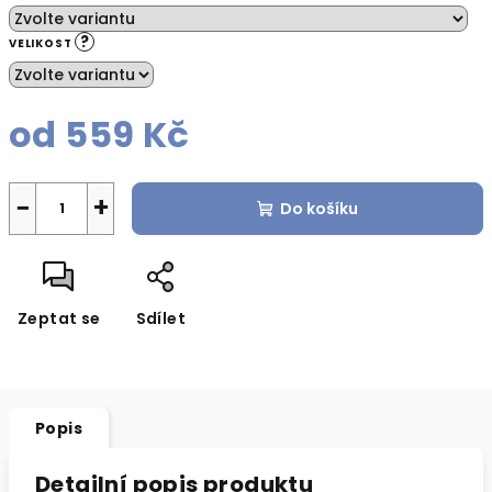
?
VELIKOST
od
559 Kč
Měrná
cena:
−
+
Do košíku
Zeptat se
Sdílet
Popis
Detailní popis produktu