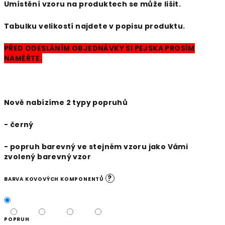
Umístění vzoru na produktech se může lišit.
Tabulku velikostí najdete v popisu produktu.
PŘED ODESLÁNÍM OBJEDNÁVKY SI PEJSKA PROSÍM
NAMĚŘTE.
Nově nabízíme 2 typy popruhů
- černý
- popruh barevný ve stejném vzoru jako Vámi
zvolený barevný vzor
?
BARVA KOVOVÝCH KOMPONENTŮ
POPRUH