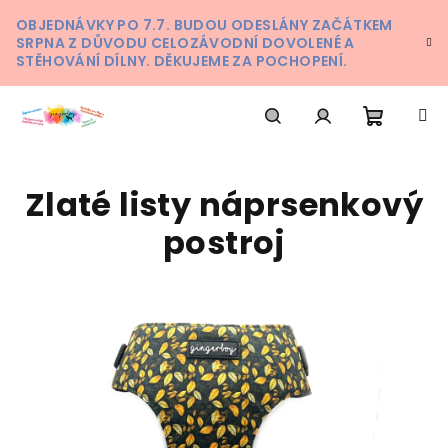
Přejít
OBJEDNÁVKY PO 7.7. BUDOU ODESLÁNY ZAČÁTKEM
na
SRPNA Z DŮVODU CELOZÁVODNÍ DOVOLENÉ A
obsah
STĚHOVÁNÍ DÍLNY. DĚKUJEME ZA POCHOPENÍ.
Nákupn
Hledat
Přihlášení
Zlaté listy náprsenkový
košík
postroj