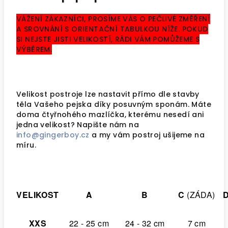
VÁŽENÍ ZÁKAZNÍCI, PROSÍME VÁS O PEČLIVÉ ZMĚŘENÍ
A SROVNÁNÍ S ORIENTAČNÍ TABULKOU NÍŽE. POKUD
SI NEJSTE JISTI VELIKOSTÍ, RÁDI VÁM POMŮŽEME S
VÝBĚREM.
Velikost postroje lze nastavit přímo dle stavby
těla Vašeho pejska díky posuvným sponám.
Máte
doma čtyřnohého mazlíčka, kterému nesedí ani
jedna velikost? Napište nám na
info@gingerboy.cz
a my vám postroj ušijeme na
míru.
VELIKOST
A
B
C
(ZÁDA)
XXS
22 - 25 cm
24 - 32 cm
7 cm