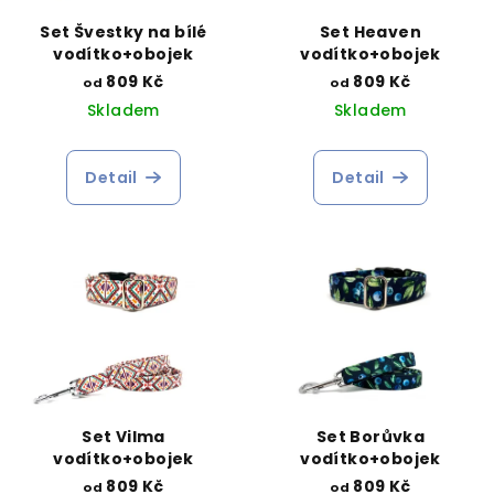
Set Švestky na bílé
Set Heaven
vodítko+obojek
vodítko+obojek
809 Kč
809 Kč
od
od
Skladem
Skladem
Detail
Detail
Set Vilma
Set Borůvka
vodítko+obojek
vodítko+obojek
809 Kč
809 Kč
od
od