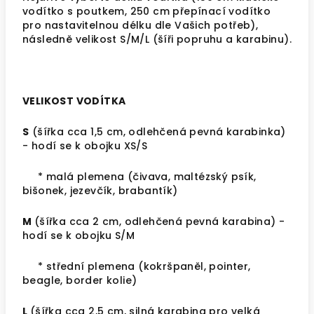
vodítko s poutkem, 250 cm přepínací vodítko
pro nastavitelnou délku dle Vašich potřeb),
následně velikost S/M/L (šíři popruhu a karabinu).
VELIKOST VODÍTKA
S
(šířka cca 1,5 cm, odlehčená pevná karabinka)
- hodí se k obojku XS/S
* malá plemena (čivava, maltézský psík,
bišonek, jezevčík, brabantík)
M
(šířka cca 2 cm,
odlehčená pevná karabina
) -
hodí se k obojku S/M
* střední plemena (kokršpaněl, pointer,
beagle, border kolie)
L
(šířka cca 2,5 cm,
silná karabina pro velká