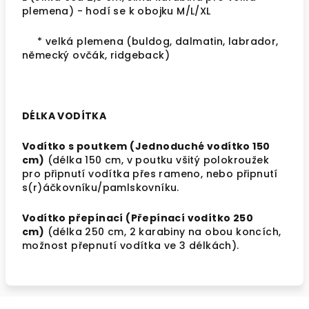
plemena
) - hodí se k obojku M/L/XL
* velká plemena (buldog, dalmatin, labrador,
německý ovčák, ridgeback)
DÉLKA VODÍTKA
Vodítko s poutkem (Jednoduché vodítko 150
cm)
(délka 150 cm, v poutku všitý polokroužek
pro připnutí vodítka přes rameno, nebo připnutí
s(r)áčkovníku/pamlskovníku.
Vodítko přepínací (Přepínací vodítko 250
cm)
(délka 250 cm, 2 karabiny na obou koncích,
možnost přepnutí vodítka ve 3 délkách).