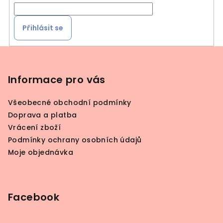
Přihlásit se
Z
á
p
Informace pro vás
a
Všeobecné obchodní podmínky
t
Doprava a platba
í
Vrácení zboží
Podmínky ochrany osobních údajů
Moje objednávka
Facebook