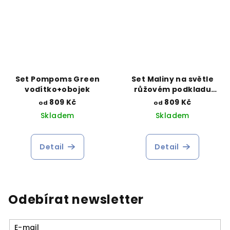
Set Pompoms Green
Set Maliny na světle
vodítko+obojek
růžovém podkladu
vodítko+obojek
809 Kč
809 Kč
od
od
Skladem
Skladem
Detail
Detail
Odebírat newsletter
E-mail