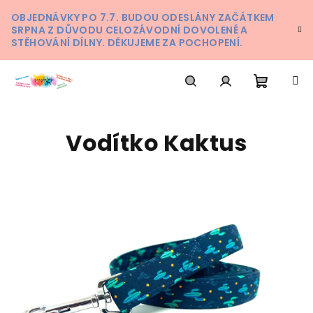
Přejít
OBJEDNÁVKY PO 7.7. BUDOU ODESLÁNY ZAČÁTKEM
na
SRPNA Z DŮVODU CELOZÁVODNÍ DOVOLENÉ A
obsah
STĚHOVÁNÍ DÍLNY. DĚKUJEME ZA POCHOPENÍ.
Nákupn
Hledat
Přihlášení
Vodítko Kaktus
košík