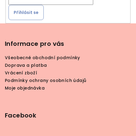
Přihlásit se
Z
á
p
Informace pro vás
a
Všeobecné obchodní podmínky
t
Doprava a platba
í
Vrácení zboží
Podmínky ochrany osobních údajů
Moje objednávka
Facebook