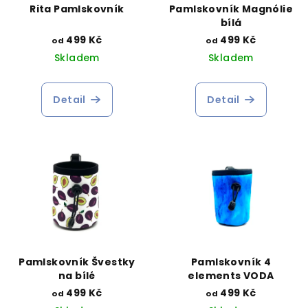
Rita Pamlskovník
Pamlskovník Magnólie
bílá
499 Kč
499 Kč
od
od
Skladem
Skladem
Detail
Detail
Pamlskovník Švestky
Pamlskovník 4
na bílé
elements VODA
499 Kč
499 Kč
od
od