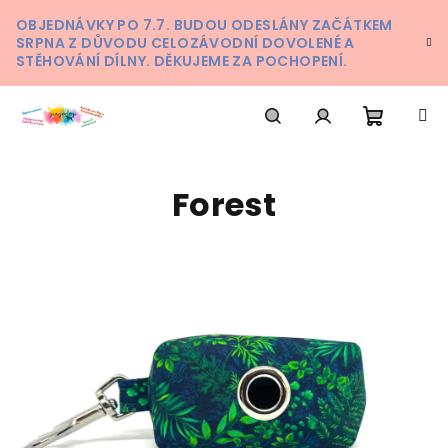
Přejít
OBJEDNÁVKY PO 7.7. BUDOU ODESLÁNY ZAČÁTKEM
na
SRPNA Z DŮVODU CELOZÁVODNÍ DOVOLENÉ A
obsah
STĚHOVÁNÍ DÍLNY. DĚKUJEME ZA POCHOPENÍ.
Nákupn
Hledat
Přihlášení
Forest
košík