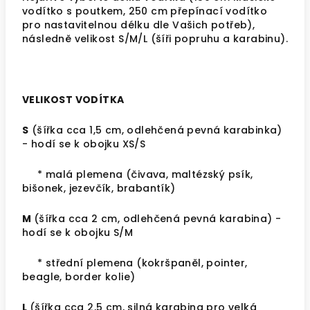
vodítko s poutkem, 250 cm přepínací vodítko
pro nastavitelnou délku dle Vašich potřeb),
následně velikost S/M/L (šíři popruhu a karabinu).
VELIKOST VODÍTKA
S
(šířka cca 1,5 cm, odlehčená pevná karabinka)
- hodí se k obojku XS/S
* malá plemena (čivava, maltézský psík,
bišonek, jezevčík, brabantík)
M
(šířka cca 2 cm,
odlehčená pevná karabina
) -
hodí se k obojku S/M
* střední plemena (kokršpaněl, pointer,
beagle, border kolie)
L
(šířka cca 2,5 cm,
silná karabina pro velká