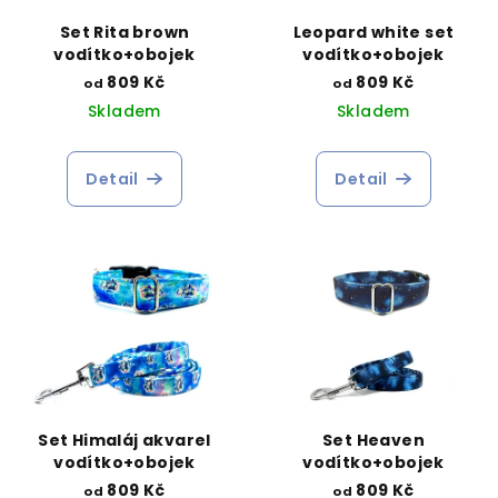
Set Rita brown
Leopard white set
vodítko+obojek
vodítko+obojek
809 Kč
809 Kč
od
od
Skladem
Skladem
Detail
Detail
Set Himaláj akvarel
Set Heaven
vodítko+obojek
vodítko+obojek
809 Kč
809 Kč
od
od