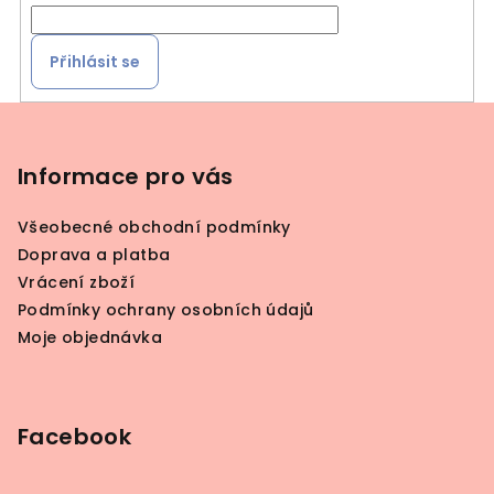
Přihlásit se
Z
á
p
Informace pro vás
a
Všeobecné obchodní podmínky
t
Doprava a platba
í
Vrácení zboží
Podmínky ochrany osobních údajů
Moje objednávka
Facebook