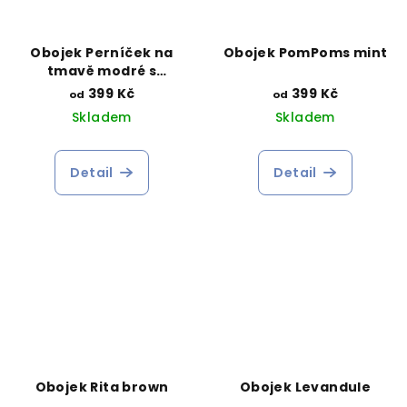
Obojek Perníček na
Obojek PomPoms mint
tmavě modré s
čepičkou
399 Kč
399 Kč
od
od
Skladem
Skladem
Detail
Detail
Obojek Rita brown
Obojek Levandule