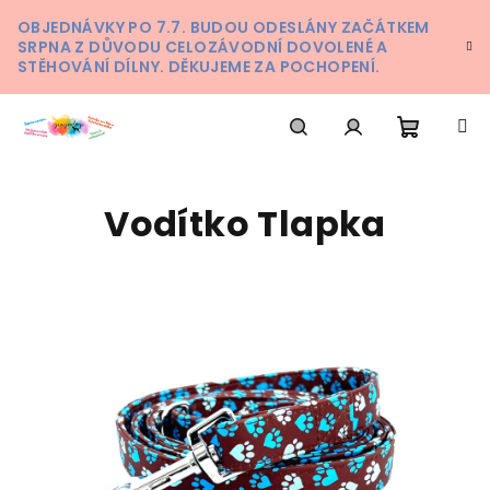
Přejít
OBJEDNÁVKY PO 7.7. BUDOU ODESLÁNY ZAČÁTKEM
na
SRPNA Z DŮVODU CELOZÁVODNÍ DOVOLENÉ A
obsah
STĚHOVÁNÍ DÍLNY. DĚKUJEME ZA POCHOPENÍ.
Nákupn
Hledat
Přihlášení
Vodítko Tlapka
košík