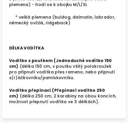
plemena
) - hodí se k obojku M/L/XL
* velká plemena (buldog, dalmatin, labrador,
německý ovčák, ridgeback)
DÉLKA VODÍTKA
Vodítko s poutkem (Jednoduché vodítko 150
cm)
(délka 150 cm, v poutku všitý polokroužek
pro připnutí vodítka přes rameno, nebo připnutí
s(r)áčkovníku/pamlskovníku.
Vodítko přepínací (Přepínací vodítko 250
cm)
(délka 250 cm, 2 karabiny na obou koncích,
možnost přepnutí vodítka ve 3 délkách).